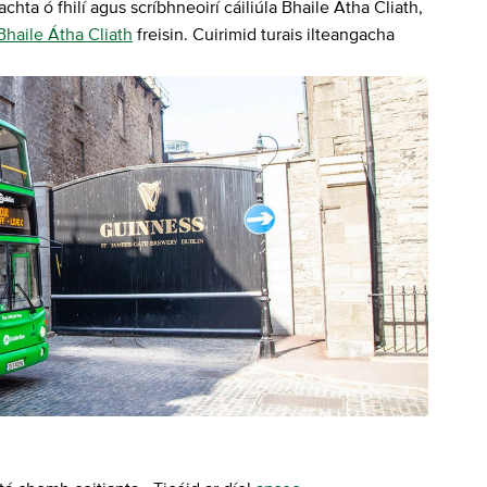
leachta ó fhilí agus scríbhneoirí cáiliúla Bhaile Átha Cliath,
Bhaile Átha Cliath
freisin. Cuirimid turais ilteangacha