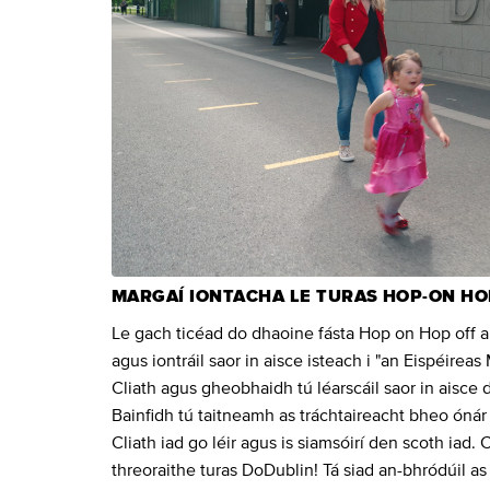
MARGAÍ IONTACHA LE TURAS HOP-ON HOP
Le gach ticéad do dhaoine fásta Hop on Hop off a 
agus iontráil saor in aisce isteach i "an Eispéire
Cliath agus gheobhaidh tú léarscáil saor in aisce 
Bainfidh tú taitneamh as tráchtaireacht bheo ónár 
Cliath iad go léir agus is siamsóirí den scoth iad
threoraithe turas DoDublin! Tá siad an-bhródúil as 