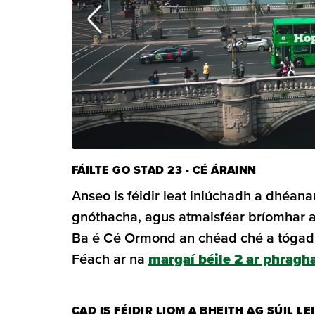
FÁILTE GO STAD 23 - CÉ ÁRAINN
Anseo is féidir leat iniúchadh a dhéa
gnóthacha, agus atmaisféar bríomhar agu
Ba é Cé Ormond an chéad ché a tógadh
Féach ar na
margaí béile 2 ar phragh
CAD IS FÉIDIR LIOM A BHEITH AG SÚIL LE