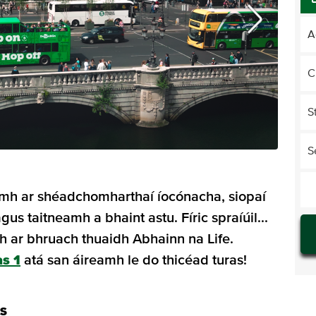
A
C
S
S
namh ar shéadchomharthaí íocónacha, siopaí
s taitneamh a bhaint astu. Fíric spraíúil...
 ar bhruach thuaidh Abhainn na Life.
as 1
atá san áireamh le do thicéad turas!
IS