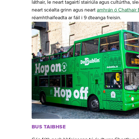
láthair, le neart tagairtí stairiúla agus cultúrtha, s
neart scéalta grinn agus neart
amhrán ó Chathair 
réamhthaifeadta ar fáil i 9 dteanga freisin.
BUS TAIBHSE