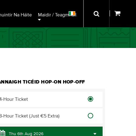
uintir Na Háite
Maidir / Teagmháil
NNAIGH TICÉID HOP-ON HOP-OFF
4-Hour Ticket
8-Hour Ticket (Just €5 Extra)