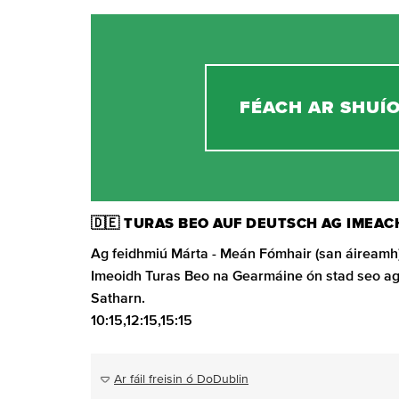
FÉACH AR SHUÍ
🇩🇪 TURAS BEO AUF DEUTSCH AG IMEAC
Ag feidhmiú Márta - Meán Fómhair (san áireamh)
Imeoidh Turas Beo na Gearmáine ón stad seo a
Satharn.
10:15,12:15,15:15
Ar fáil freisin ó DoDublin