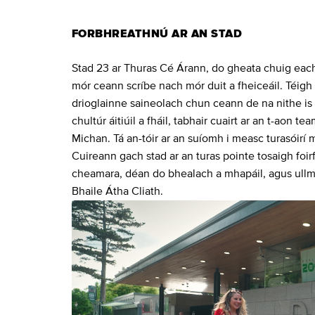
FORBHREATHNÚ AR AN STAD
Stad 23 ar Thuras Cé Árann, do gheata chuig eacht
mór ceann scríbe nach mór duit a fheiceáil. Téigh
drioglainne saineolach chun ceann de na nithe is 
chultúr áitiúil a fháil, tabhair cuairt ar an t-aon
Michan. Tá an-tóir ar an suíomh i measc turasóirí 
Cuireann gach stad ar an turas pointe tosaigh foirf
cheamara, déan do bhealach a mhapáil, agus ullm
Bhaile Átha Cliath.