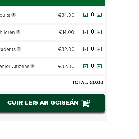
dults
€34.00
?
hildren
€14.00
?
tudents
€32.00
?
enior Citizens
€32.00
?
TOTAL:
€
0.00
CUIR LEIS AN GCISEÁN
CEANNAIGH TICÉID