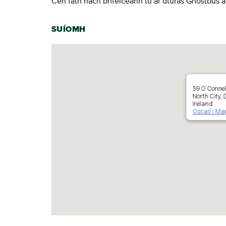
Cén fáth nach bhfeiceann tú ár dturas Ghostbus at
SUÍOMH
59 O'Connel
North City,
Ireland
Oscail i M