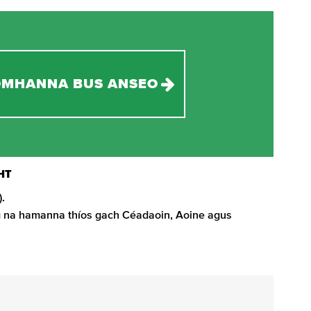
OMHANNA BUS ANSEO
HT
.
g na hamanna thíos gach Céadaoin, Aoine agus