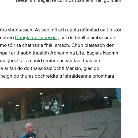
Beidh an leagan le cur síos fuaime ar fáil go luath
ra shuntasach! As seo, níl ach cúpla nóiméad uait ó stór
 i dtreo
Drioglann Jameson
, bí i do bhall d’ambasadóir
mó tóir sa chathair a fháil amach. Chun blaiseadh den
 teampall ar thaobh thuaidh Abhainn na Life, Eaglais Naomh
mar gheall ar a chuid cruinneachán faoi thalamh.
e ar fáil do do thaiscéalaíocht! Mar sin, glac do
haigh do thuras dochreidte trí shráideanna bríomhara