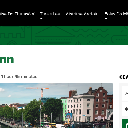
éise Do Thurasóirí
Turais Lae
Aistrithe Aerfoirt
Eolas Do Mh
inn
:
1 hour 45 minutes
CEA
2
4