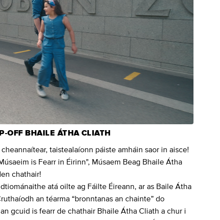
-OFF BHAILE ÁTHA CLIATH
cheannaítear, taistealaíonn páiste amháin saor in aisce!
as Músaeim is Fearr in Éirinn", Músaem Beag Bhaile Átha
den chathair!
dtiománaithe atá oilte ag Fáilte Éireann, ar as Baile Átha
. Cruthaíodh an téarma “bronntanas an chainte” do
an gcuid is fearr de chathair Bhaile Átha Cliath a chur i