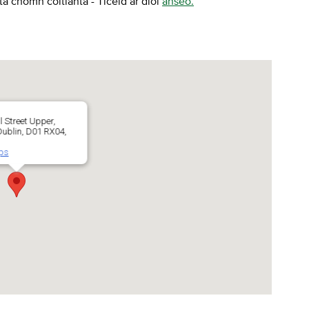
á chomh coitianta - Ticéid ar díol
anseo.
l Street Upper,
 Dublin, D01 RX04,
aps