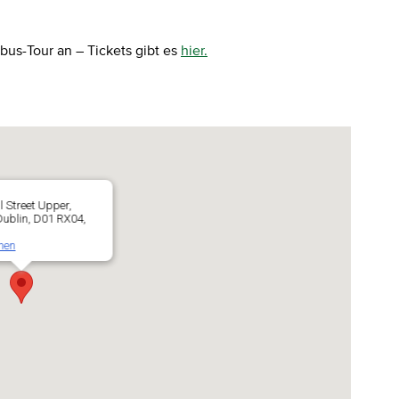
bus-Tour an – Tickets gibt es
hier.
l Street Upper,
 Dublin, D01 RX04,
nen