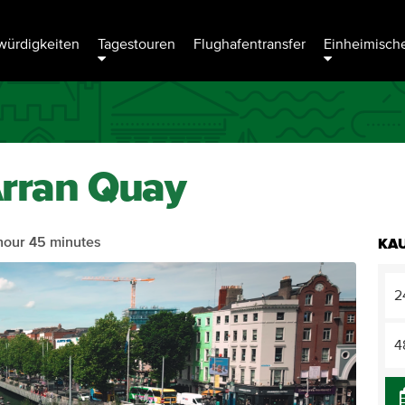
ürdigkeiten
Tagestouren
Flughafentransfer
Einheimische
 Arran Quay
hour 45 minutes
KAU
2
4