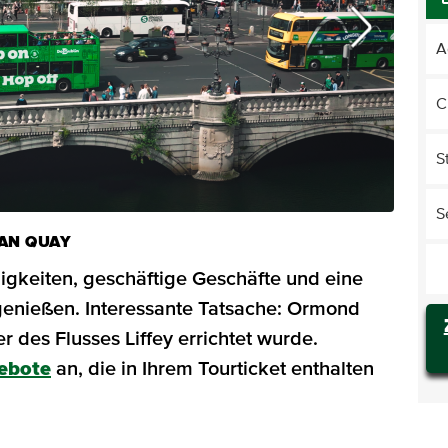
A
C
S
S
RAN QUAY
gkeiten, geschäftige Geschäfte und eine
enießen. Interessante Tatsache: Ormond
 des Flusses Liffey errichtet wurde.
ebote
an, die in Ihrem Tourticket enthalten