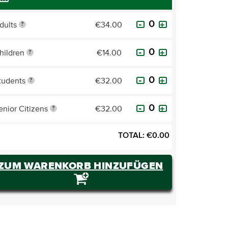
dults
€34.00
?
hildren
€14.00
?
tudents
€32.00
?
enior Citizens
€32.00
?
TOTAL:
€
0.00
ZUM WARENKORB HINZUFÜGEN
TICKETS KAUFEN