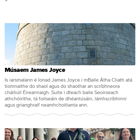
Músaem James Joyce
Is iarsmalann é Ionad James Joyce i mBaile Átha Cliath atá
tiomnaithe do shaol agus do shaothar an scríbhneora
cháiliúil Éireannaigh. Suite i dteach baile Seoirseach
athchóirithe, tá foilseáin de dhéantúsáin, lámhscríbhinní
agus grianghraif neamhchoitianta ann.