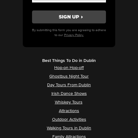
By submitting this form you are agreeing to adhere
to our
Privacy Policy.
Best Things To Do in Dublin
Hop-on Hop-off
Ghostbus Night Tour
Day Tours From Dublin
Irish Dance Shows
Whiskey Tours
Attractions
Outdoor Activities
Walking Tours in Dublin
Family Attractions