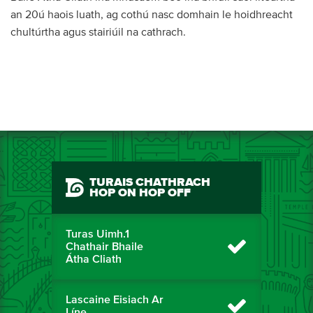
an 20ú haois luath, ag cothú nasc domhain le hoidhreacht
chultúrtha agus stairiúil na cathrach.
TURAIS CHATHRACH
HOP ON HOP OFF
Turas Uimh.1
Chathair Bhaile
Átha Cliath
Lascaine Eisiach Ar
Líne