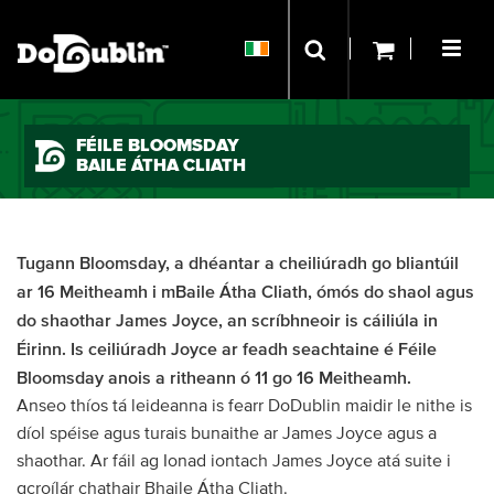
FÉILE BLOOMSDAY
BAILE ÁTHA CLIATH
Tugann Bloomsday, a dhéantar a cheiliúradh go bliantúil
ar 16 Meitheamh i mBaile Átha Cliath, ómós do shaol agus
do shaothar James Joyce, an scríbhneoir is cáiliúla in
Éirinn. Is ceiliúradh Joyce ar feadh seachtaine é Féile
Bloomsday anois a ritheann ó 11 go 16 Meitheamh.
Anseo thíos tá leideanna is fearr DoDublin maidir le nithe is
díol spéise agus turais bunaithe ar James Joyce agus a
shaothar. Ar fáil ag Ionad iontach James Joyce atá suite i
gcroílár chathair Bhaile Átha Cliath.