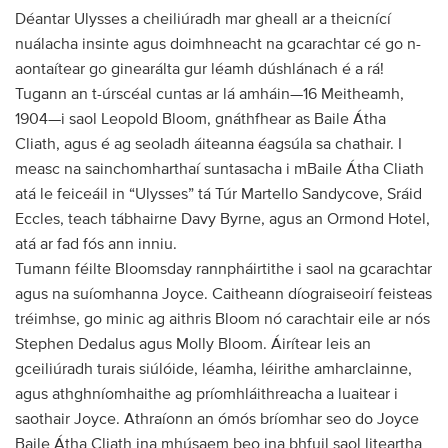
Déantar Ulysses a cheiliúradh mar gheall ar a theicnící
nuálacha insinte agus doimhneacht na gcarachtar cé go n-
aontaítear go ginearálta gur léamh dúshlánach é a rá!
Tugann an t-úrscéal cuntas ar lá amháin—16 Meitheamh,
1904—i saol Leopold Bloom, gnáthfhear as Baile Átha
Cliath, agus é ag seoladh áiteanna éagsúla sa chathair. I
measc na sainchomharthaí suntasacha i mBaile Átha Cliath
atá le feiceáil in “Ulysses” tá Túr Martello Sandycove, Sráid
Eccles, teach tábhairne Davy Byrne, agus an Ormond Hotel,
atá ar fad fós ann inniu.
Tumann féilte Bloomsday rannpháirtithe i saol na gcarachtar
agus na suíomhanna Joyce. Caitheann díograiseoirí feisteas
tréimhse, go minic ag aithris Bloom nó carachtair eile ar nós
Stephen Dedalus agus Molly Bloom. Áirítear leis an
gceiliúradh turais siúlóide, léamha, léirithe amharclainne,
agus athghníomhaithe ag príomhláithreacha a luaitear i
saothair Joyce. Athraíonn an ómós bríomhar seo do Joyce
Baile Átha Cliath ina mhúsaem beo ina bhfuil saol liteartha