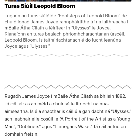
Turas Siúil Leopold Bloom
Tugann an turas siúlóide "Footsteps of Leopold Bloom" de
chuid Ionad James Joyce rannpháirtithe trí na láithreacha i
mBaile Átha Cliath a léirítear in "Ulysses" le Joyce.
Rianaíonn an turas bealach phríomhcharachtar an úrscéil,
Leopold Bloom. Is taithí riachtanach é do lucht leanúna
Joyce agus "Ulysses."
Rugadh James Joyce i mBaile Átha Cliath sa bhliain 1882.
Tá cáil air as an méid a chuir sé le litríocht na nua-
aimseartha. Is é a shaothar is cáiliúla gan dabht ná "Ulysses,"
ach leabhair eile cosúil le "A Portrait of the Artist as a Young
Man", "Dubliners" agus "Finnegans Wake." Tá cáil ar fud an
domhain freisin.