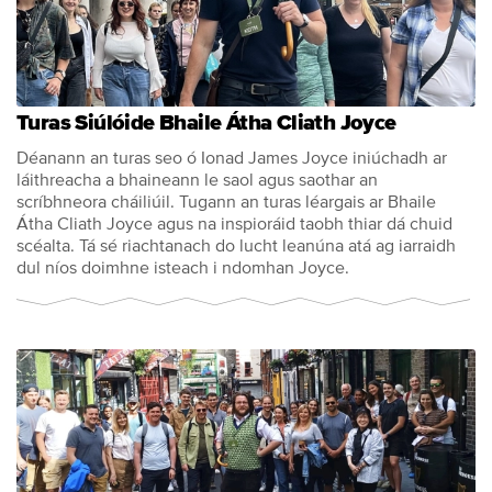
Turas Siúlóide Bhaile Átha Cliath Joyce
Déanann an turas seo ó Ionad James Joyce iniúchadh ar
láithreacha a bhaineann le saol agus saothar an
scríbhneora cháiliúil. Tugann an turas léargais ar Bhaile
Átha Cliath Joyce agus na inspioráid taobh thiar dá chuid
scéalta. Tá sé riachtanach do lucht leanúna atá ag iarraidh
dul níos doimhne isteach i ndomhan Joyce.