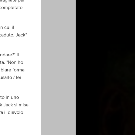
ntagliate per
 completato
n cui il
caduto, Jack"
ndare?" Il
ta. "Non ho i
biare forma,
sarlo / lei
ato in uno
k Jack si mise
a il diavolo