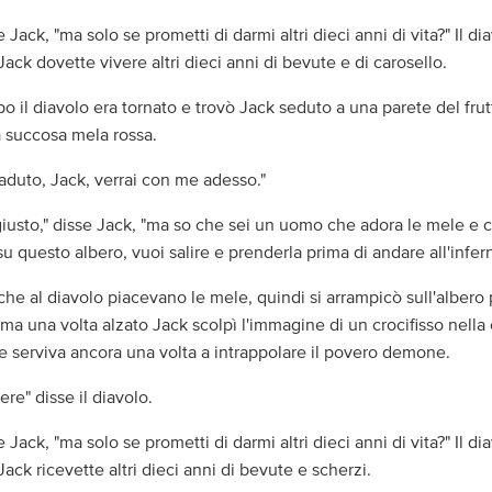
e Jack, "ma solo se prometti di darmi altri dieci anni di vita?" Il di
ack dovette vivere altri dieci anni di bevute e di carosello.
o il diavolo era tornato e trovò Jack seduto a una parete del fru
 succosa mela rossa.
caduto, Jack, verrai con me adesso."
iusto," disse Jack, "ma so che sei un uomo che adora le mele e c
u questo albero, vuoi salire e prenderla prima di andare all'infer
che al diavolo piacevano le mele, quindi si arrampicò sull'albero
 ma una volta alzato Jack scolpì l'immagine di un crocifisso nella
he serviva ancora una volta a intrappolare il povero demone.
re" disse il diavolo.
e Jack, "ma solo se prometti di darmi altri dieci anni di vita?" Il di
ack ricevette altri dieci anni di bevute e scherzi.