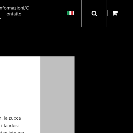
Informazioni/C
Ontatto
, la zucca
 irlandesi