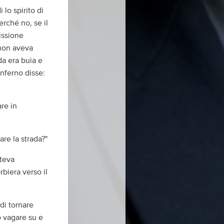
lo spirito di
erché no, se il
missione
 non aveva
ada era buia e
Inferno disse:
are in
are la strada?"
oteva
rbiera verso il
 di tornare
to vagare su e