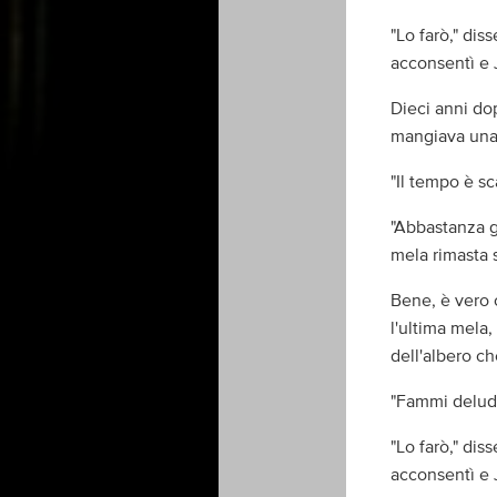
"Lo farò," diss
acconsentì e J
Dieci anni dop
mangiava una
"Il tempo è s
"Abbastanza g
mela rimasta s
Bene, è vero 
l'ultima mela,
dell'albero c
"Fammi delude
"Lo farò," diss
acconsentì e J