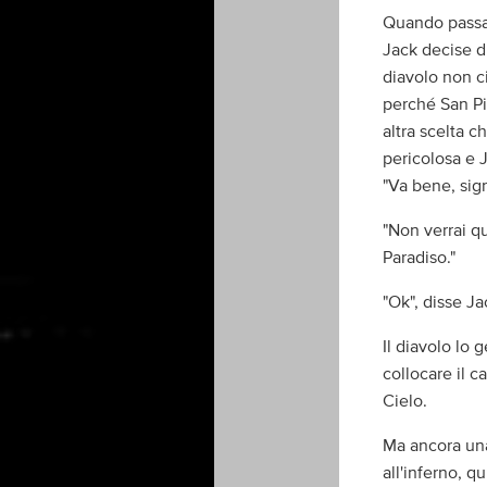
Quando passar
Jack decise di
diavolo non ci
perché San Pi
altra scelta c
pericolosa e 
"Va bene, sign
"Non verrai qu
Paradiso."
"Ok", disse Ja
Il diavolo lo 
collocare il c
Cielo.
Ma ancora una 
all'inferno, q