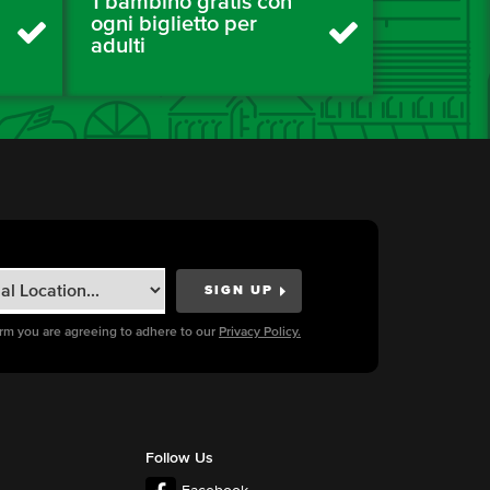
1 bambino gratis con
ogni biglietto per
adulti
orm you are agreeing to adhere to our
Privacy Policy.
Follow Us