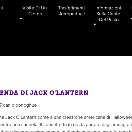
ni
Visite Di Un 
Trasferimenti 
Informazioni 
Giorno
Aeroportuali
Sulla Gente 
Del Posto
ENDA DI JACK O'LANTERN
17 dan o donoghue
na Jack O Lantern come a una creazione americana di Halloween
entro una candela. Il concetto fu in realtà portato dagli immigrati