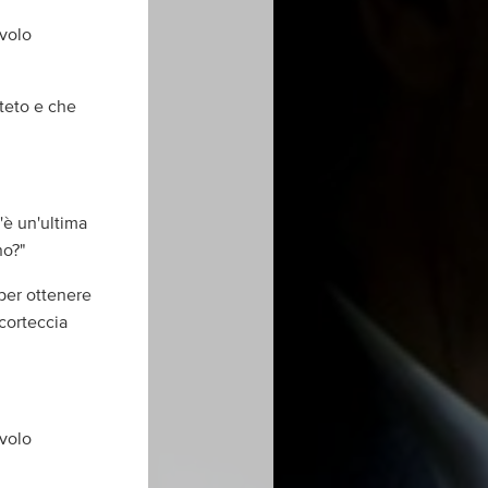
avolo
tteto e che
'è un'ultima
no?"
 per ottenere
 corteccia
avolo