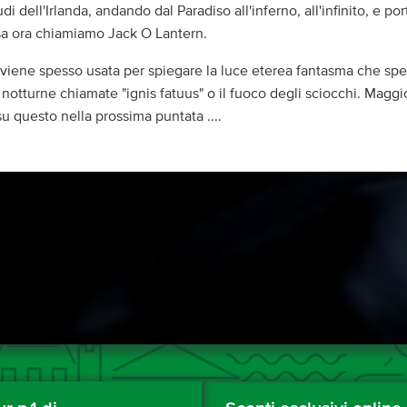
udi dell'Irlanda, andando dal Paradiso all'inferno, all'infinito, e p
sa ora chiamiamo Jack O Lantern.
 viene spesso usata per spiegare la luce eterea fantasma che spe
 notturne chiamate "ignis fatuus" o il fuoco degli sciocchi. Maggi
u questo nella prossima puntata ....