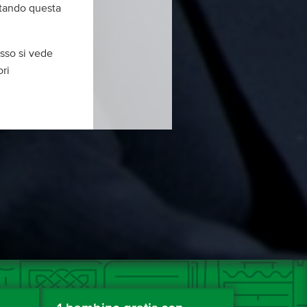
ortando questa
sso si vede
ori