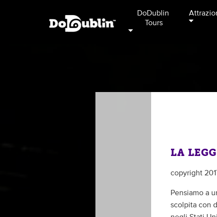
DoDublin 
Attrazio
Tours
LA LEGG
copyright 20
Pensiamo a u
scolpita con d