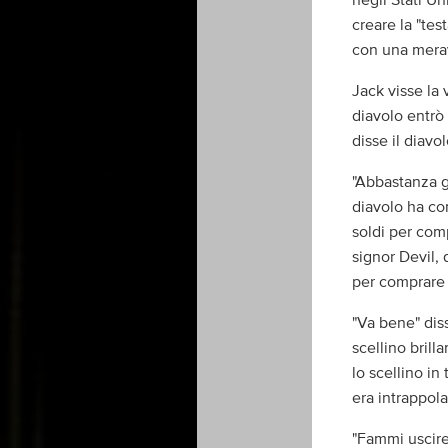
negli Stati Un
creare la "te
con una merav
Jack visse la 
diavolo entrò
disse il diavo
"Abbastanza gi
diavolo ha con
soldi per com
signor Devil, 
per comprare
"Va bene" diss
scellino brill
lo scellino in
era intrappola
"Fammi uscire"