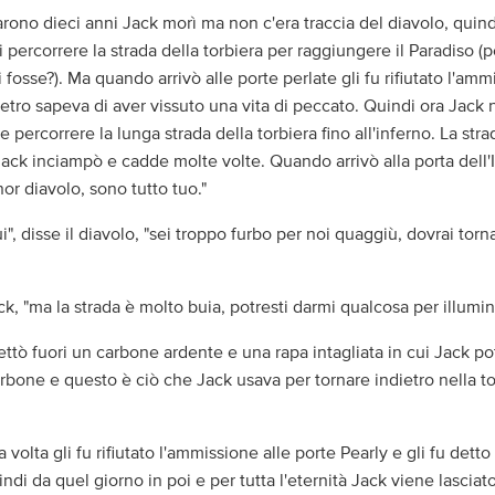
ono dieci anni Jack morì ma non c'era traccia del diavolo, quindi 
 percorrere la strada della torbiera per raggiungere il Paradiso (p
 fosse?). Ma quando arrivò alle porte perlate gli fu rifiutato l'am
etro sapeva di aver vissuto una vita di peccato. Quindi ora Jack
he percorrere la lunga strada della torbiera fino all'inferno. La str
Jack inciampò e cadde molte volte. Quando arrivò alla porta dell'
or diavolo, sono tutto tuo."
i", disse il diavolo, "sei troppo furbo per noi quaggiù, dovrai torn
ck, "ma la strada è molto buia, potresti darmi qualcosa per illumin
gettò fuori un carbone ardente e una rapa intagliata in cui Jack p
arbone e questo è ciò che Jack usava per tornare indietro nella to
volta gli fu rifiutato l'ammissione alle porte Pearly e gli fu detto
uindi da quel giorno in poi e per tutta l'eternità Jack viene lascia