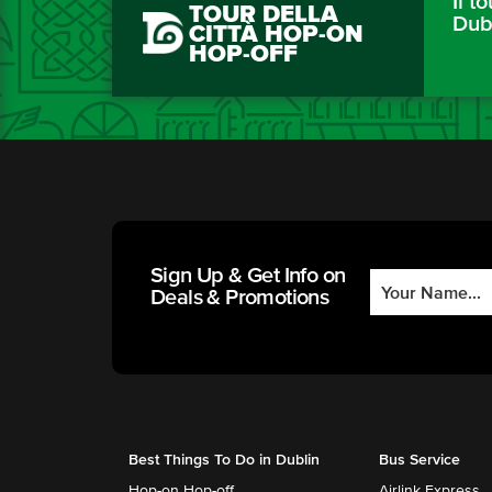
Il to
TOUR DELLA
Dub
CITTÀ HOP-ON
HOP-OFF
Sign Up & Get Info on
Deals & Promotions
Best Things To Do in Dublin
Bus Service
Hop-on Hop-off
Airlink Express