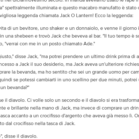
iti nel diciannovesimo secolo. In Irlanda avevamo usato le rape i
sta" spettralmente illuminata e questo macabro manufatto è stato
igliosa leggenda chiamata Jack O Lantern! Ecco la leggenda:
vita di un bevitore, uno shaker e un donnaiolo, e venne il giorno i
 in una shebeen e trovò Jack che beveva al bar. "Il tuo tempo è s
lo, "verrai con me in un posto chiamato Ade."
usto," disse Jack, "ma potrei prendere un ultimo drink prima di a
cesso a Jack il suo desiderio, ma Jack aveva un'ulteriore richies
prare la bevanda, ma ho sentito che sei un grande uomo per cam
quindi se potessi cambiarti in uno scellino per due minuti, potrei u
 un bevanda?"
e il diavolo. Ci volle solo un secondo e il diavolo si era trasform
ante e brillante nella mano di Jack, ma invece di comprare un drin
 tasca accanto a un crocifisso d'argento che aveva già messo lì. Or
to dal crocifisso nella tasca di Jack.
, disse il diavolo.