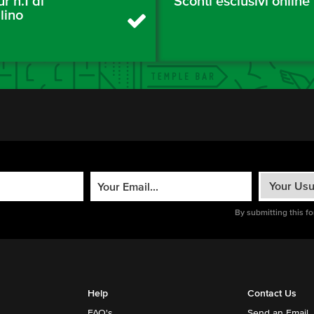
ur n.1 di
Sconti esclusivi online
lino
By submitting this f
Help
Contact Us
FAQ's
Send an Email