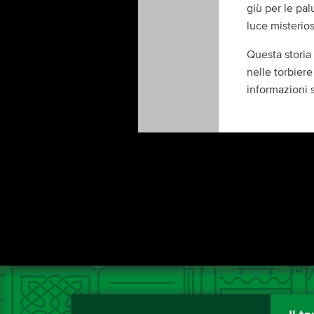
giù per le pal
luce misterio
Questa storia
nelle torbiere
informazioni s