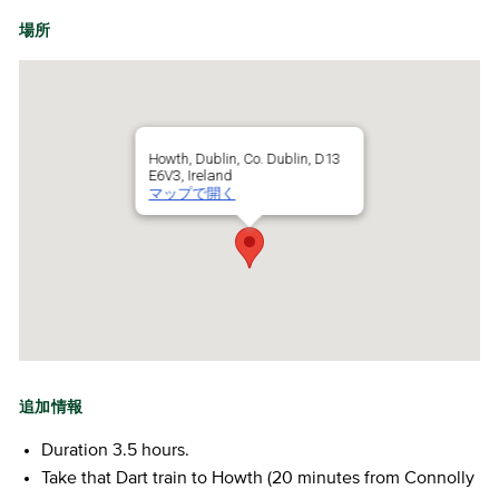
場所
Howth, Dublin, Co. Dublin, D13
E6V3, Ireland
マップで開く
追加情報
Duration 3.5 hours.
Take that Dart train to Howth (20 minutes from Connolly