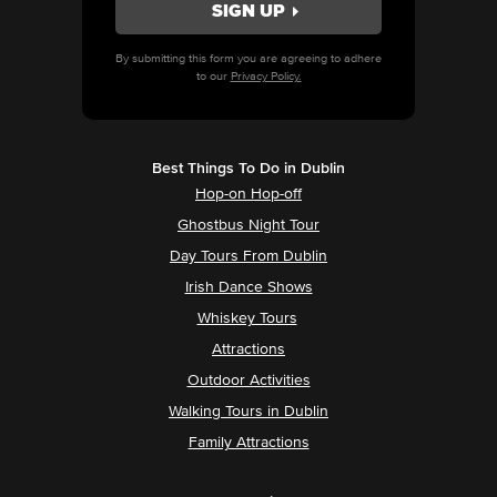
By submitting this form you are agreeing to adhere
to our
Privacy Policy.
Best Things To Do in Dublin
Hop-on Hop-off
Ghostbus Night Tour
Day Tours From Dublin
Irish Dance Shows
Whiskey Tours
Attractions
Outdoor Activities
Walking Tours in Dublin
Family Attractions