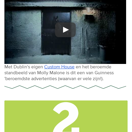
Met Dublin's eigen
Custom House
en het beroemde
standbeeld van Molly Malone is dit een van Guinness
'beroemdste advertenties (waarvan er vele zijn!).