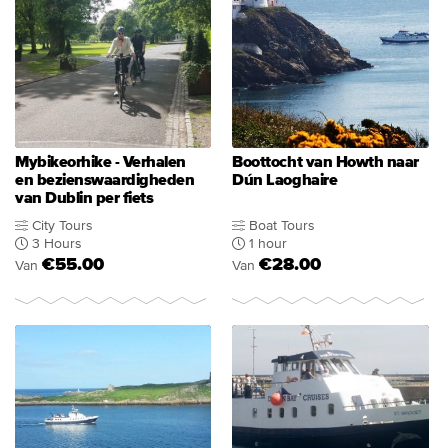
Mybikeorhike - Verhalen
Boottocht van Howth naar
en bezienswaardigheden
Dún Laoghaire
van Dublin per fiets
City Tours
Boat Tours
3 Hours
1 hour
€55.00
€28.00
Van
Van