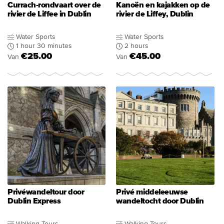
Currach-rondvaart over de
Kanoën en kajakken op de
rivier de Liffee in Dublin
rivier de Liffey, Dublin
Water Sports
Water Sports
1 hour 30 minutes
2 hours
€25.00
€45.00
Van
Van
Privéwandeltour door
Privé middeleeuwse
Dublin Express
wandeltocht door Dublin
Walking Tours
Walking Tours