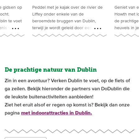
 gidsen op
Peddel met je kajak over de rivier de
Geniet van e
cht.
Liffey onder enkele van de
Howth met lok
lin te voet
beroemdste bruggen van Dublin,
de prachtige
nis van de
terwijl je wordt geleid door een lokale
heuvels in je
een Noord-
en ervaren gids die je alles vertelt wat
verhalen over
er te weten valt over de mooie stad
en Normandië
van Dublin.
Howth en nog
stoppen voor 
De prachtige natuur van Dublin
Zin in een avontuur? Verken Dublin te voet, op de fiets of
ga zeilen. Bekijk hieronder de partners van DoDublin die
de leukste buitenactiviteiten aanbieden!
Ziet het eruit alsof er regen op komst is? Bekijk dan onze
pagina
met indoorattracties in Dublin.