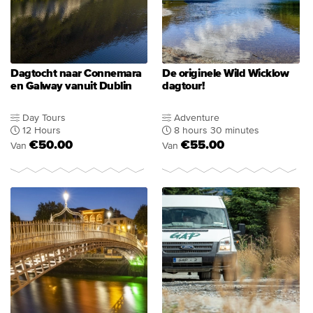
Dagtocht naar Connemara
De originele Wild Wicklow
en Galway vanuit Dublin
dagtour!
Day Tours
Adventure
12 Hours
8 hours 30 minutes
€50.00
€55.00
Van
Van