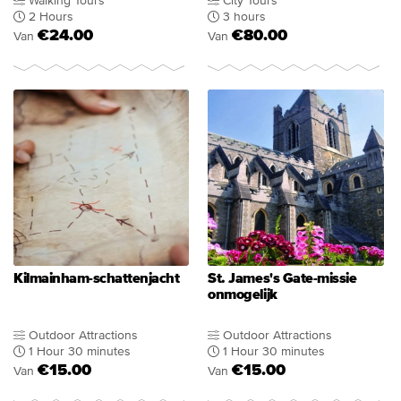
Walking Tours
City Tours
2 Hours
3 hours
€24.00
€80.00
Van
Van
Kilmainham-schattenjacht
St. James's Gate-missie
onmogelijk
Outdoor Attractions
Outdoor Attractions
1 Hour 30 minutes
1 Hour 30 minutes
€15.00
€15.00
Van
Van