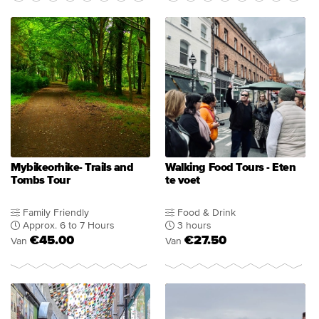
Mybikeorhike- Trails and
Walking Food Tours - Eten
Tombs Tour
te voet
Family Friendly
Food & Drink
Approx. 6 to 7 Hours
3 hours
€45.00
€27.50
Van
Van