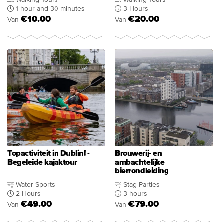
1 hour and 30 minutes
3 Hours
€10.00
€20.00
Van
Van
Topactiviteit in Dublin! -
Brouwerij- en
Begeleide kajaktour
ambachtelijke
bierrondleiding
Water Sports
Stag Parties
2 Hours
3 hours
€49.00
€79.00
Van
Van