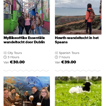
MyBikeorHike Essentiële
Howth-wandeltocht in het
wandeltocht door Dublin
Spaans
City Tours
Spanish Tours
3 Hours
7 hours
€30.00
€39.00
Van
Van