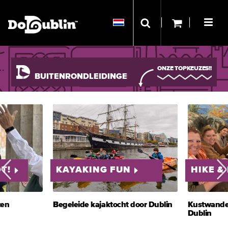
ONZE TOPKEUZES!!
BUITENRONDLEIDINGEN
EN ATTRACTIES
T!
KAYAKING FUN
HIKE & 
en
Begeleide kajaktocht door Dublin
Kustwandeli
Dublin