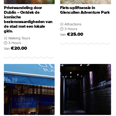
Privéwandeling door
Fiets-upliftsessie in
Dublin – Ontdek de
Glencullen Adventure Park
iconische
bezienswaardigheden van
Attractions
de stad met een lokale
3 Hours
gids.
€25.00
Van
Walking Tours
3 Hours
€20.00
Van