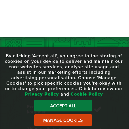
By clicking 'Accept all', you agree to the storing of
HOP-ON-HOP-OFF-
cookies on your device to deliver and maintain our
STADSTOURS
core websites services, analyse site usage and
assist in our marketing efforts including
advertising personalisation. Choose 'Manage
De nummer 1
Cookies' to pick specific cookies you're okay with
stadstour van
or to change your preferences. Click to review our
Dublin
Privacy Policy
and
Cookie Policy
ACCEPT ALL
Exclusieve online
kortingen
MANAGE COOKIES
1 kind gratis bij elk