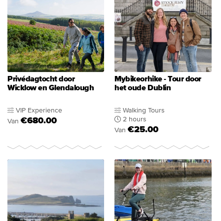
Privédagtocht door
Mybikeorhike - Tour door
Wicklow en Glendalough
het oude Dublin
VIP Experience
Walking Tours
2 hours
€680.00
Van
€25.00
Van