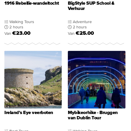
1916 Rebellie-wandeltocht
BigStyle SUP School &
Verhuur
Walking Tours
Adventure
2 hours
2 hours
€23.00
€25.00
Van
Van
Ireland's Eye veerboten
Mybikeorhike - Bruggen
van Dublin Tour