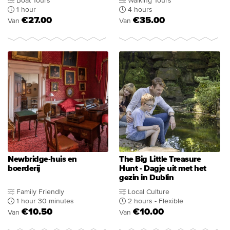
Boat Tours
Walking Tours
1 hour
4 hours
€27.00
€35.00
Van
Van
Newbridge-huis en
The Big Little Treasure
boerderij
Hunt - Dagje uit met het
gezin in Dublin
Family Friendly
Local Culture
1 hour 30 minutes
2 hours - Flexible
€10.50
€10.00
Van
Van