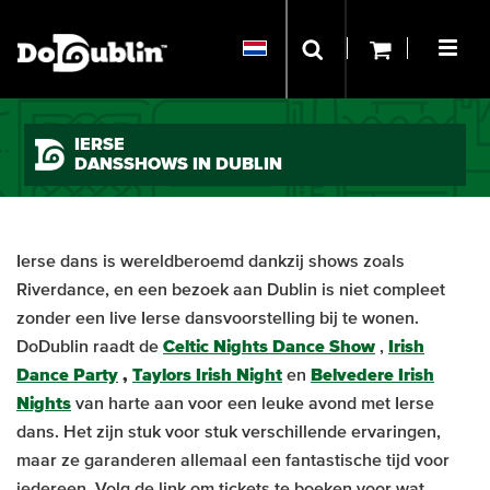
IERSE
DANSSHOWS IN DUBLIN
Ierse dans is wereldberoemd dankzij shows zoals
Riverdance, en een bezoek aan Dublin is niet compleet
zonder een live Ierse dansvoorstelling bij te wonen.
DoDublin raadt de
Celtic Nights Dance Show
,
Irish
Dance Party
,
Taylors Irish Night
en
Belvedere Irish
Nights
van harte aan voor een leuke avond met Ierse
dans. Het zijn stuk voor stuk verschillende ervaringen,
maar ze garanderen allemaal een fantastische tijd voor
iedereen. Volg de link om tickets te boeken voor wat