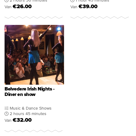
2 Hours 30 minutes
1 hour 45 minutes
€26.00
€39.00
Van
Van
Belvedere Irish Nights -
Diner en show
Music & Dance Shows
2 hours 45 minutes
€32.00
Van