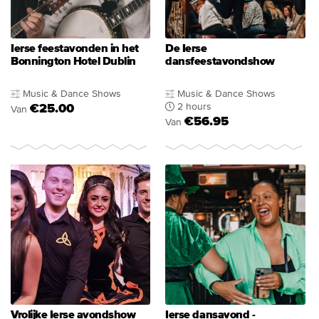
Ierse feestavonden in het
De Ierse
Bonnington Hotel Dublin
dansfeestavondshow
Music & Dance Shows
Music & Dance Shows
2 hours
€25.00
Van
€56.95
Van
Vrolijke Ierse avondshow
Ierse dansavond -