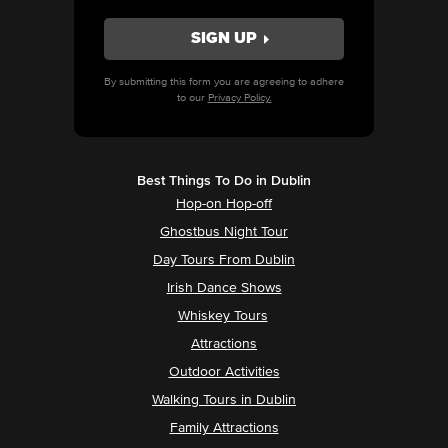
By submitting this form you are agreeing to adhere
to our
Privacy Policy.
Best Things To Do in Dublin
Hop-on Hop-off
Ghostbus Night Tour
Day Tours From Dublin
Irish Dance Shows
Whiskey Tours
Attractions
Outdoor Activities
Walking Tours in Dublin
Family Attractions