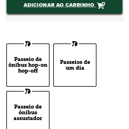
ADICIONAR AO CARRINHO
Passeio de
Discover
Venture
Passeios de
ônibus hop-on
Dublin's Top
Outside of
um dia
Attractions
hop-off
Dublin
Passeio de
Get on if you
ônibus
dare
assustador