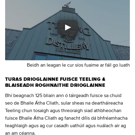
Beidh an leagan le cur síos fuaime ar fáil go luath
TURAS DRIOGLAINNE FUISCE TEELING &
BLAISEADH ROGHNAITHE DRIOGLAINNE
Bhí beagnach 125 bliain ann ó táirgeadh fuisce sa chuid
seo de Bhaile Átha Cliath, sular sheas na deartháireacha
Teeling chun tosaigh agus threoraigh siad athbheochan
fuisce Bhaile Átha Cliath ag fanacht dílis dá bhfréamhacha
teaghlaigh agus ag cur casadh uathúil agus nuálach air ag
an am céanna.