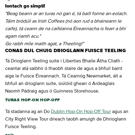
Iontach go simplí!
"Beag beann ar an turas nó gan é, tá baill foirne an-eolach.
Táim bródúil as Irish Coffees (nó aon rud a bhaineann le
caife), tá ceann de na caiféanna Éireannacha is fearr a bhí
agam riamh acu."
Go raibh míle maith agat, a Theeling!"
CONAS DUL CHUIG DRIOGLANN FUISCE TEELING
Tá Drioglann Teeling suite i Liberties Bhaile Átha Cliath -
ceantar atá saibhir ó thaobh staire de agus a bhfuil baint
aige le Fuisce Éireannach. Tá Cearnóg Newmarket, áit a
bhfuil an drioglann suite, siúlóid ghearr ó Ardeaglais
Naomh Pádraig agus ó Guinness Storehouse.
TURAS HOP-ON HOP-OFF
Tá stadanna ag an Do
Dublin Hop-On Hop-Off Tour
agus an
City Right View Tour díreach taobh amuigh de Dhrioglann
Fuisce Teeling.