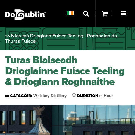
<<
Níos mó Drioglann Fuisce Teeling - Roghnaigh do
Thuras Fuisce
Turas Blaiseadh
Drioglainne Fuisce Teeling
& Drioglann Roghnaithe
CATAGÓIR:
Whiskey Distillery
DURATION:
1 Hour