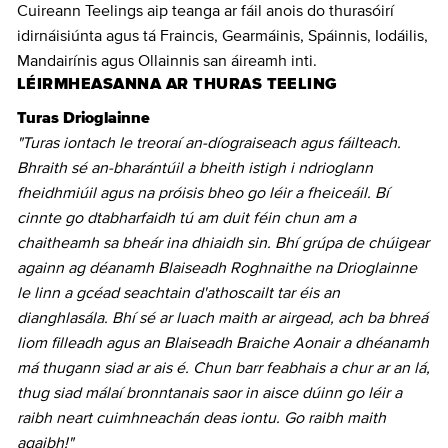
Cuireann Teelings aip teanga ar fáil anois do thurasóirí
idirnáisiúnta agus tá Fraincis, Gearmáinis, Spáinnis, Iodáilis,
Mandairínis agus Ollainnis san áireamh inti.
LÉIRMHEASANNA AR THURAS TEELING
Turas Drioglainne
"Turas iontach le treoraí an-díograiseach agus fáilteach.
Bhraith sé an-bharántúil a bheith istigh i ndrioglann
fheidhmiúil agus na próisis bheo go léir a fheiceáil. Bí
cinnte go dtabharfaidh tú am duit féin chun am a
chaitheamh sa bheár ina dhiaidh sin. Bhí grúpa de chúigear
againn ag déanamh Blaiseadh Roghnaithe na Drioglainne
le linn a gcéad seachtain d'athoscailt tar éis an
dianghlasála. Bhí sé ar luach maith ar airgead, ach ba bhreá
liom filleadh agus an Blaiseadh Braiche Aonair a dhéanamh
má thugann siad ar ais é. Chun barr feabhais a chur ar an lá,
thug siad málaí bronntanais saor in aisce dúinn go léir a
raibh neart cuimhneachán deas iontu. Go raibh maith
agaibh!"