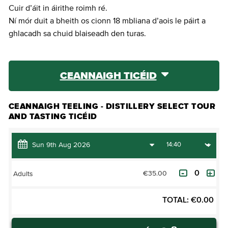
Cuir d’áit in áirithe roimh ré.
Ní mór duit a bheith os cionn 18 mbliana d’aois le páirt a
ghlacadh sa chuid blaiseadh den turas.
CEANNAIGH TICÉID
CEANNAIGH TEELING - DISTILLERY SELECT TOUR
AND TASTING TICÉID
€35.00
Adults
TOTAL:
€
0.00