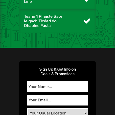
Líne
Téann 1 Pháiste Saor
le gach Ticéad do
Dhaoine Fásta
Sign Up & Get Info on
Deals & Promotions