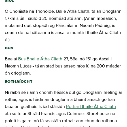
SIÚL
Ó Choláiste na Tríonóide, Baile Átha Cliath, tá an Drioglann
1.7km siúil - siúlóid 20 nóiméad atá ann. (Ar an mbealach,
molaimid duit stopadh ag Páirc álainn Naomh Pádraig, is
ceann de na háiteanna is ansa le muintir Bhaile Átha Cliath
é!)
BUS
Bealaí
Bus Bhaile Átha Cliath
27, 56a, nó 151 go Ascaill
Naomh Lúcás - tá an stad bus anseo níos lú ná 200 méadar
ón drioglann.
ROTHAÍOCHT
Ní raibh sé riamh chomh héasca dul go Drioglann Teeling ar
rothar, agus is féidir an drioglann a bhaint amach go han-
tapa ón gcathair. Is iad stáisiún
Rothar Bhaile Átha Cliath
atá suite ar Shráid Francis agus Guinness Storehouse na
pointí is gaire, nó tá seastáin rothair ann chun do rothar a