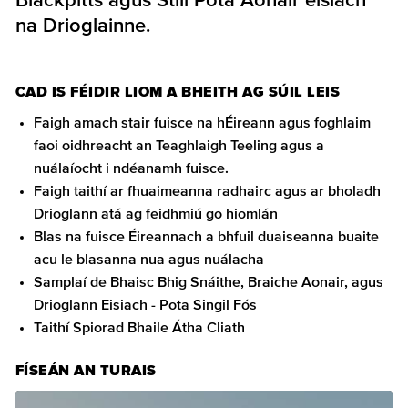
Blackpitts agus Still Pota Aonair eisiach
na Drioglainne.
CAD IS FÉIDIR LIOM A BHEITH AG SÚIL LEIS
Faigh amach stair fuisce na hÉireann agus foghlaim
faoi oidhreacht an Teaghlaigh Teeling agus a
nuálaíocht i ndéanamh fuisce.
Faigh taithí ar fhuaimeanna radhairc agus ar bholadh
Drioglann atá ag feidhmiú go hiomlán
Blas na fuisce Éireannach a bhfuil duaiseanna buaite
acu le blasanna nua agus nuálacha
Samplaí de Bhaisc Bhig Snáithe, Braiche Aonair, agus
Drioglann Eisiach - Pota Singil Fós
Taithí Spiorad Bhaile Átha Cliath
FÍSEÁN AN TURAIS