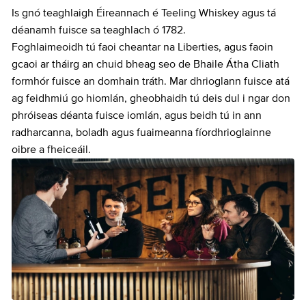
Is gnó teaghlaigh Éireannach é Teeling Whiskey agus tá
déanamh fuisce sa teaghlach ó 1782.
Foghlaimeoidh tú faoi cheantar na Liberties, agus faoin
gcaoi ar tháirg an chuid bheag seo de Bhaile Átha Cliath
formhór fuisce an domhain tráth. Mar dhrioglann fuisce atá
ag feidhmiú go hiomlán, gheobhaidh tú deis dul i ngar don
phróiseas déanta fuisce iomlán, agus beidh tú in ann
radharcanna, boladh agus fuaimeanna fíordhrioglainne
oibre a fheiceáil.