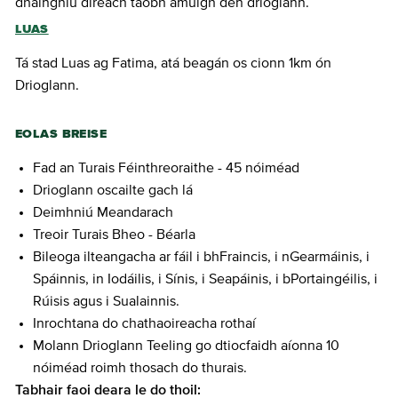
dhaingniú díreach taobh amuigh den drioglann.
LUAS
Tá stad Luas ag Fatima, atá beagán os cionn 1km ón
Drioglann.
EOLAS BREISE
Fad an Turais Féinthreoraithe - 45 nóiméad
Drioglann oscailte gach lá
Deimhniú Meandarach
Treoir Turais Bheo - Béarla
Bileoga ilteangacha ar fáil i bhFraincis, i nGearmáinis, i
Spáinnis, in Iodáilis, i Sínis, i Seapáinis, i bPortaingéilis, i
Rúisis agus i Sualainnis.
Inrochtana do chathaoireacha rothaí
Molann Drioglann Teeling go dtiocfaidh aíonna 10
nóiméad roimh thosach do thurais.
Tabhair faoi deara le do thoil: