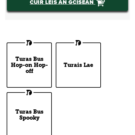
CUIR LEIS AN GCISEÁN
Turas Bus
Discover
Venture
Hop-on Hop-
Dublin's Top
Turais Lae
Outside of
Attractions
off
Dublin
Get on if you
Turas Bus
Spooky
dare