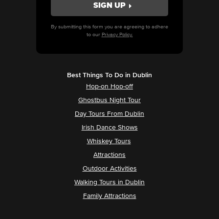
By submitting this form you are agreeing to adhere
to our
Privacy Policy.
Best Things To Do in Dublin
Hop-on Hop-off
Ghostbus Night Tour
Day Tours From Dublin
Irish Dance Shows
Whiskey Tours
Attractions
Outdoor Activities
Walking Tours in Dublin
Family Attractions