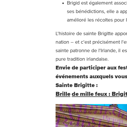
Brigid est également associé
ses bénédictions, elle a appo
amélioré les récoltes pour
L'histoire de sainte Brigitte app
nation – et c'est précisément l'e
sainte patronne de l'Irlande, il e
pure tradition irlandaise.
Envie de participer aux fes
événements auxquels vous 
Sainte Brigitte :
Brille
de mille feux : Brig