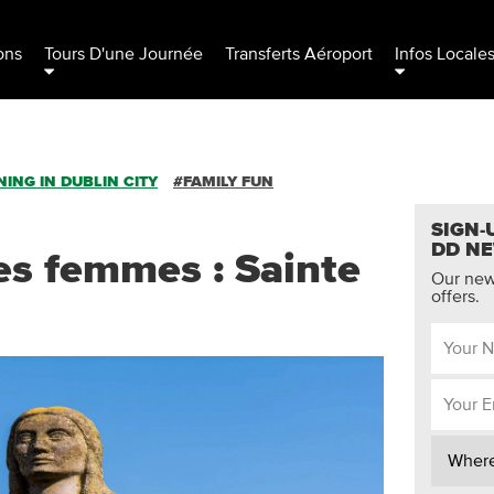
ons
Tours D'une Journée
Transferts Aéroport
Infos Locale
ING IN DUBLIN CITY
#FAMILY FUN
SIGN-
DD N
es femmes : Sainte
Our news
offers.