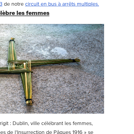
3
de notre
circuit en bus à arrêts multiples.
célèbre les femmes
git : Dublin, ville célébrant les femmes,
es de l'Insurrection de Pâques 1916 » se