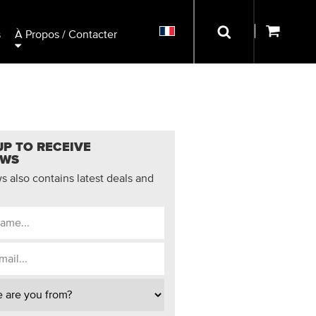
s
À Propos / Contacter
UP TO RECEIVE
EWS
 also contains latest deals and