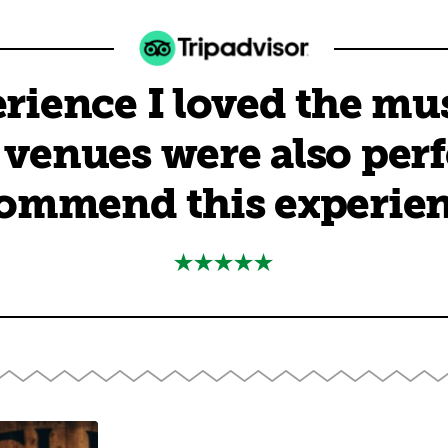
rience I loved the mu
 venues were also perfe
ommend this experien