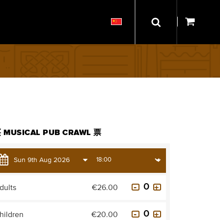
 MUSICAL PUB CRAWL 票
dults
€26.00
hildren
€20.00