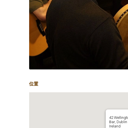
位置
42 Wellingt
Bar, Dublin
Ireland