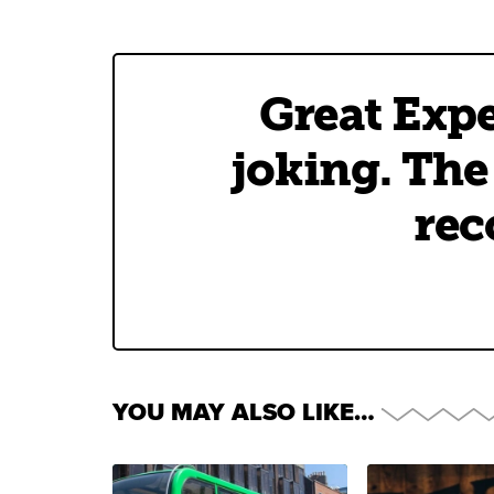
Great Expe
joking. The
rec
YOU MAY ALSO LIKE…