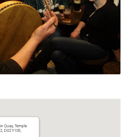
on Quay, Temple
 2, D02 Y103,