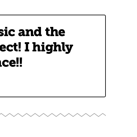
sic and the
ct! I highly
ce!!