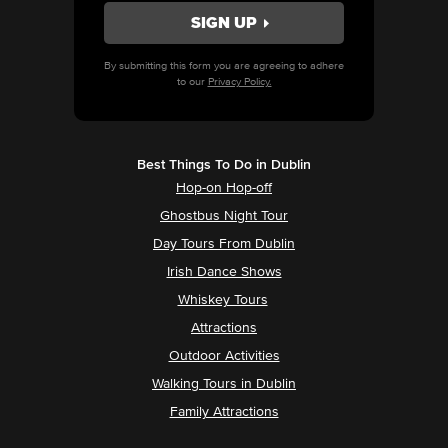
By submitting this form you are agreeing to adhere
to our
Privacy Policy.
Best Things To Do in Dublin
Hop-on Hop-off
Ghostbus Night Tour
Day Tours From Dublin
Irish Dance Shows
Whiskey Tours
Attractions
Outdoor Activities
Walking Tours in Dublin
Family Attractions