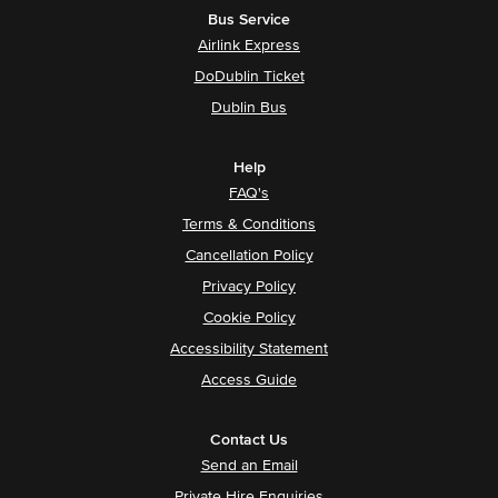
Bus Service
Airlink Express
DoDublin Ticket
Dublin Bus
Help
FAQ's
Terms & Conditions
Cancellation Policy
Privacy Policy
Cookie Policy
Accessibility Statement
Access Guide
Contact Us
Send an Email
Private Hire Enquiries