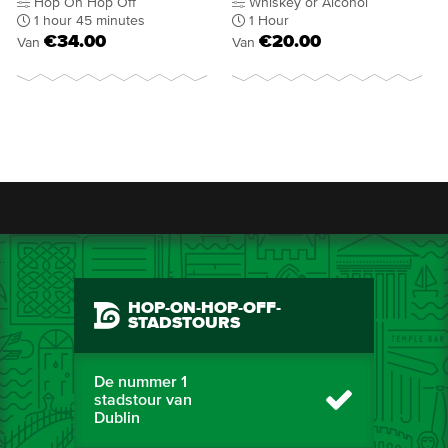
Hop On Hop Off
Whiskey or Alcohol
1 hour 45 minutes
1 Hour
€34.00
€20.00
Van
Van
HOP-ON-HOP-OFF-
STADSTOURS
De nummer 1
stadstour van
Dublin