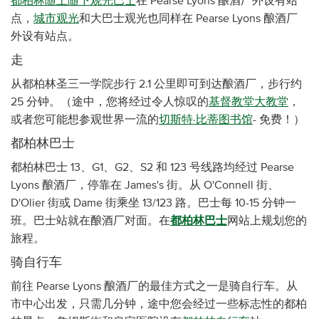
都柏林随上随下观光巴士
在 Pearse Lyons 酿酒厂外设有站
点，
城市观光
和大巴士观光也同样在 Pearse Lyons 酿酒厂
外设有站点。
走
从都柏林圣三一学院步行 2.1 公里即可到达酿酒厂，步行约
25 分钟。（途中，您将经过令人惊叹的
基督教堂大教堂
，
或者您可能想参观世界一流的
切斯特·比蒂图书馆
- 免费！）
都柏林巴士
都柏林巴士 13、G1、G2、S2 和 123 号线路均经过 Pearse
Lyons 酿酒厂，停靠在 James's 街。从 O'Connell 街、
D'Olier 街或 Dame 街乘坐 13/123 路。巴士每 10-15 分钟一
班。巴士站就在酿酒厂对面。在
都柏林巴士
网站上规划您的
旅程。
骑自行车
前往 Pearse Lyons 酿酒厂的最佳方式之一是骑自行车。从
市中心出发，只需几分钟，途中您会经过一些标志性的都柏