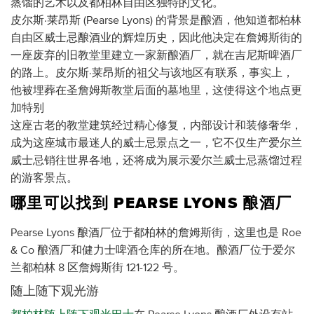
蒸馏的艺术以及都柏林自由区独特的文化。
皮尔斯·莱昂斯 (Pearse Lyons) 的背景是酿酒，他知道都柏林
自由区威士忌酿酒业的辉煌历史，因此他决定在詹姆斯街的
一座废弃的旧教堂里建立一家新酿酒厂，就在吉尼斯啤酒厂
的路上。皮尔斯·莱昂斯的祖父与该地区有联系，事实上，
他被埋葬在圣詹姆斯教堂后面的墓地里，这使得这个地点更
加特别
这座古老的教堂建筑经过精心修复，内部设计和装修奢华，
成为这座城市最迷人的威士忌景点之一，它不仅生产爱尔兰
威士忌销往世界各地，还将成为展示爱尔兰威士忌蒸馏过程
的游客景点。
哪里可以找到 PEARSE LYONS 酿酒厂
Pearse Lyons 酿酒厂位于都柏林的詹姆斯街，这里也是 Roe
& Co 酿酒厂和健力士啤酒仓库的所在地。酿酒厂位于爱尔
兰都柏林 8 区詹姆斯街 121-122 号。
随上随下观光游