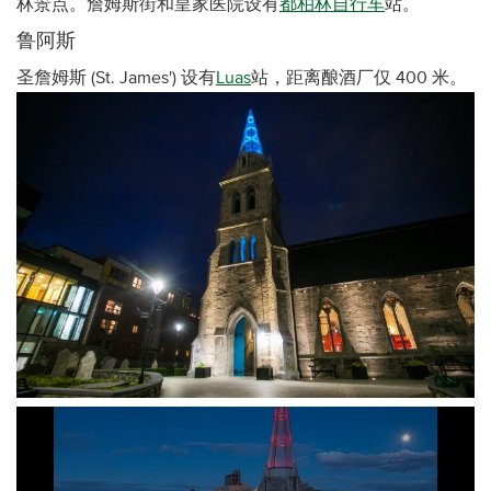
林景点。詹姆斯街和皇家医院设有
都柏林自行车
站。
鲁阿斯
圣詹姆斯 (St. James') 设有
Luas
站，距离酿酒厂仅 400 米。