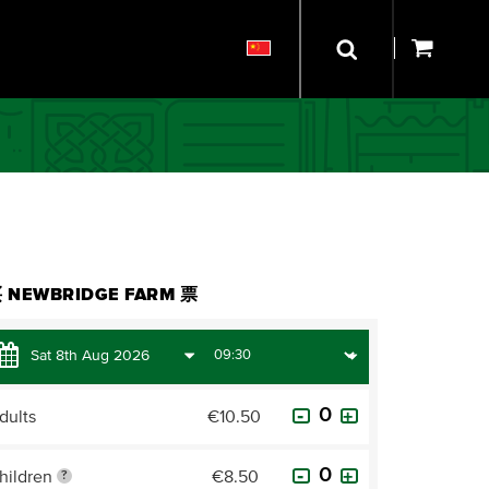
 NEWBRIDGE FARM 票
dults
€10.50
hildren
€8.50
?