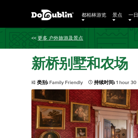
都柏林游览
景点
一
<<
更多 户外旅游及景点
新桥别墅和农场
类别:
Family Friendly
持续时间:
1 hour 30