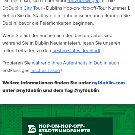
Die beste Art, sich in der Stadt
fortzubewegen,
ist die
DoDublin City Tour
- Dublins Hop-on-Hop-off-Tour Nummer 1.
Sehen Sie die Stadt wie ein Einheimischer und erkunden Sie
Dublin, bevor die Feierlichkeiten beginnen.
Wenn Sie auf der Suche nach den besten Cafés sind,
während Sie in Dublin Neujahr feiern, lesen Sie unseren
tollen Leitfaden zu den
besten Cafés der Stadt
!
Probieren Sie
während Ihres Aufenthalts in Dublin auch
erstklassiges
irisches Essen
!
Weitere Informationen finden Sie unter
nyfdublin.com
unter @nyfdublin und dem Tag #nyfdublin
HOP-ON-HOP-OFF-
STADTRUNDFAHRTE