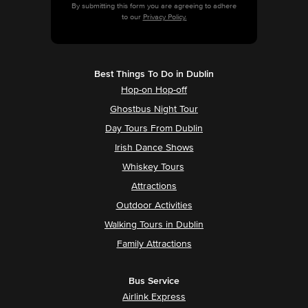
By submitting this form you are agreeing to adhere
to our
Privacy Policy.
Best Things To Do in Dublin
Hop-on Hop-off
Ghostbus Night Tour
Day Tours From Dublin
Irish Dance Shows
Whiskey Tours
Attractions
Outdoor Activities
Walking Tours in Dublin
Family Attractions
Bus Service
Airlink Express