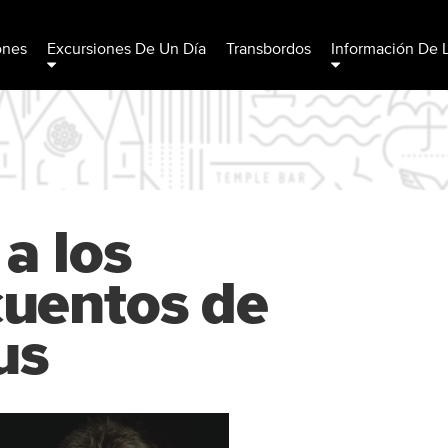
ones
Excursiones De Un Día
Transbordos
Información De 
a los
uentos de
us