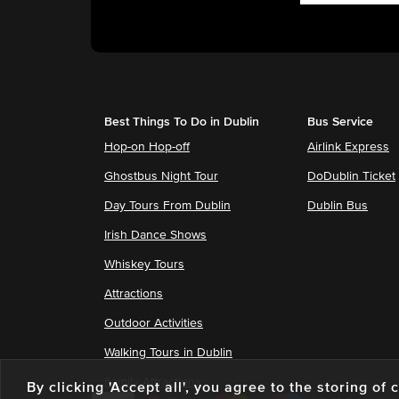
Best Things To Do in Dublin
Bus Service
Hop-on Hop-off
Airlink Express
Ghostbus Night Tour
DoDublin Ticket
Day Tours From Dublin
Dublin Bus
Irish Dance Shows
Whiskey Tours
Attractions
Outdoor Activities
Walking Tours in Dublin
Family Attractions
By clicking 'Accept all', you agree to the storing o