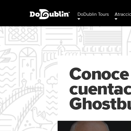
DoDublin Tours
Atracci
Conoce 
cuentac
Ghostb