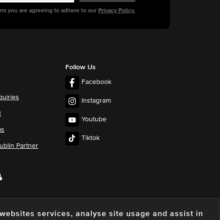
orm you are agreeing to adhere to our
Privacy Policy.
Follow Us
Facebook
quiries
Instagram
t
Youtube
ms
Tiktok
blin Partner
e websites services, analyse site usage and assist in