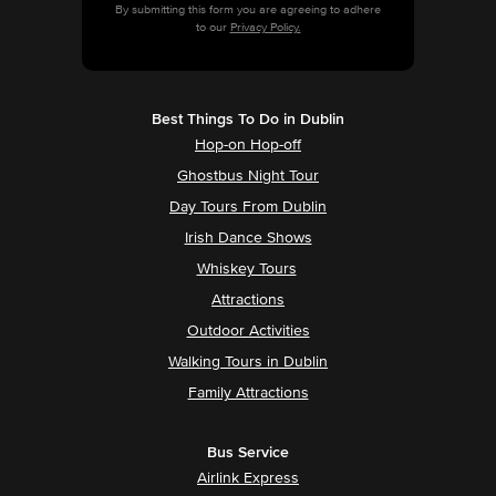
By submitting this form you are agreeing to adhere
to our
Privacy Policy.
Best Things To Do in Dublin
Hop-on Hop-off
Ghostbus Night Tour
Day Tours From Dublin
Irish Dance Shows
Whiskey Tours
Attractions
Outdoor Activities
Walking Tours in Dublin
Family Attractions
Bus Service
Airlink Express