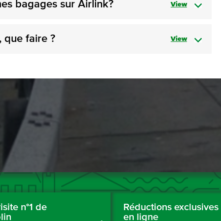
mes bagages sur Airlink?
View
, que faire ?
View
isite n°1 de
Réductions exclusives
lin
en ligne