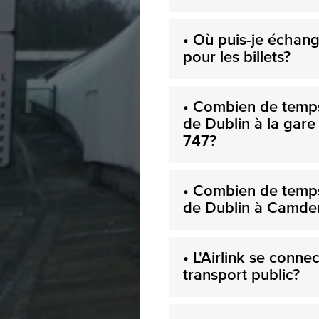
• Où puis-je échan
pour les billets?
• Combien de temps 
de Dublin à la gare
747?
• Combien de temps 
de Dublin à Camden 
• L'Airlink se conne
transport public?