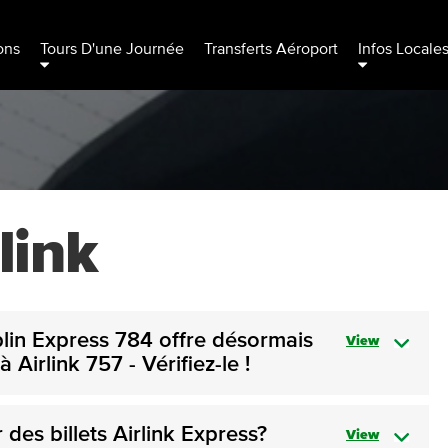
ons
Tours D'une Journée
Transferts Aéroport
Infos Locale
link
ublin Express 784 offre désormais
View
à Airlink 757 - Vérifiez-le !
 des billets Airlink Express?
View