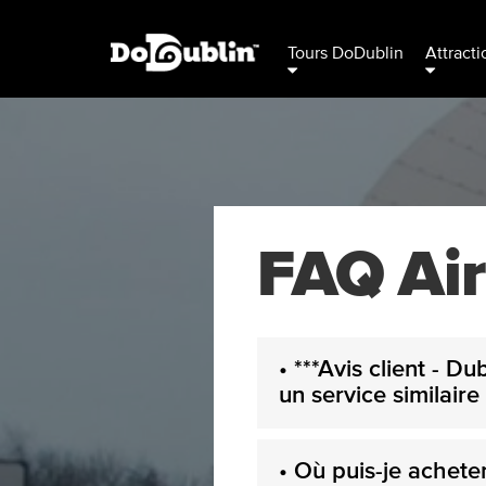
Tours DoDublin
Attracti
FAQ Air
• ***Avis client - D
un service similaire 
• Où puis-je acheter