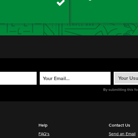
By submitting this f
Help
Contact Us
FAQ's
Send an Email