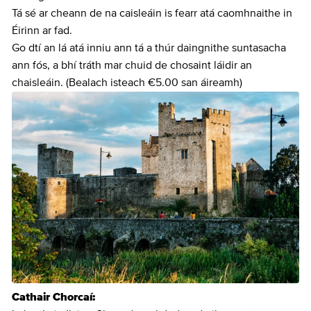
Tá sé ar cheann de na caisleáin is fearr atá caomhnaithe in
Éirinn ar fad.
Go dtí an lá atá inniu ann tá a thúr daingnithe suntasacha
ann fós, a bhí tráth mar chuid de chosaint láidir an
chaisleáin. (Bealach isteach €5.00 san áireamh)
Cathair Chorcaí: