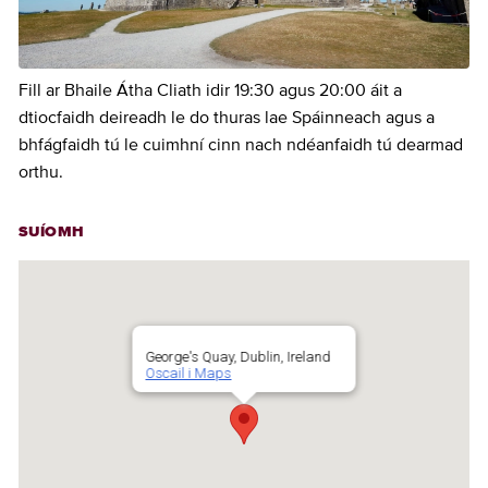
Fill ar Bhaile Átha Cliath idir 19:30 agus 20:00 áit a
dtiocfaidh deireadh le do thuras lae Spáinneach agus a
bhfágfaidh tú le cuimhní cinn nach ndéanfaidh tú dearmad
orthu.
SUÍOMH
George's Quay, Dublin, Ireland
Oscail i Maps