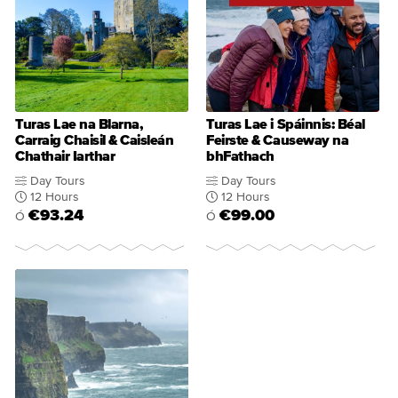
Turas Lae na Blarna,
Turas Lae i Spáinnis: Béal
Carraig Chaisil & Caisleán
Feirste & Causeway na
Chathair Iarthar
bhFathach
Day Tours
Day Tours
12 Hours
12 Hours
€93.24
€99.00
Ó
Ó