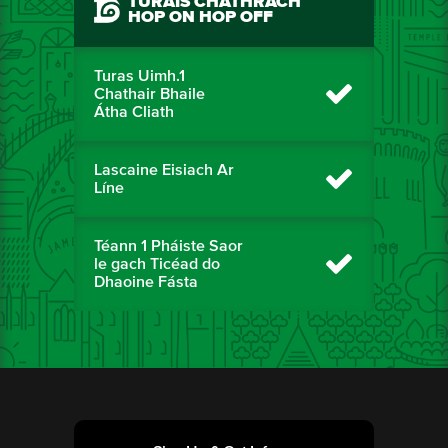
TURAIS CHATHRACH
HOP ON HOP OFF
Turas Uimh.1
Chathair Bhaile
Átha Cliath
Lascaine Eisiach Ar
Líne
Téann 1 Pháiste Saor
le gach Ticéad do
Dhaoine Fásta