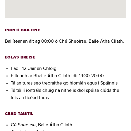
POINTÍ BAILITHE
Bailítear an áit ag 08:00 ó Ché Sheoirse, Baile Átha Cliath.
EOLAS BREISE
Fad - 12 Uair an Chloig
Filleadh ar Bhaile Átha Cliath idir 19:30-20:00
Tá an turas seo treoraithe go hiomlán agus i Spáinnis
Tá táillí iontrála chuig na nithe is díol spéise clúdaithe
leis an ticéad turas
CEAD TAISTIL
Cé Sheoirse, Baile Átha Cliath