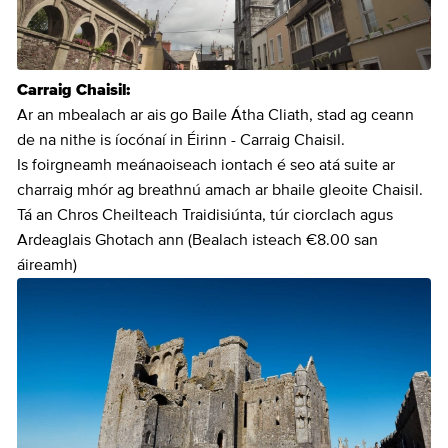
Carraig Chaisil:
Ar an mbealach ar ais go Baile Átha Cliath, stad ag ceann
de na nithe is íocónaí in Éirinn - Carraig Chaisil.
Is foirgneamh meánaoiseach iontach é seo atá suite ar
charraig mhór ag breathnú amach ar bhaile gleoite Chaisil.
Tá an Chros Cheilteach Traidisiúnta, túr ciorclach agus
Ardeaglais Ghotach ann (Bealach isteach €8.00 san
áireamh)