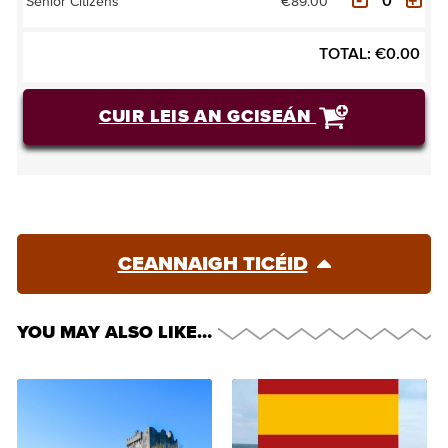
€89.00
Senior Citizens
TOTAL:
€
0.00
CUIR LEIS AN GCISEÁN
CEANNAIGH TICÉID
YOU MAY ALSO LIKE…