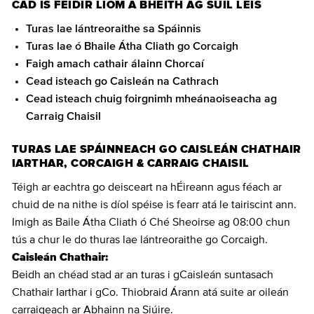
CAD IS FÉIDIR LIOM A BHEITH AG SÚIL LEIS
Turas lae lántreoraithe sa Spáinnis
Turas lae ó Bhaile Átha Cliath go Corcaigh
Faigh amach cathair álainn Chorcaí
Cead isteach go Caisleán na Cathrach
Cead isteach chuig foirgnimh mheánaoiseacha ag
Carraig Chaisil
TURAS LAE SPÁINNEACH GO CAISLEÁN CHATHAIR
IARTHAR, CORCAIGH & CARRAIG CHAISIL
Téigh ar eachtra go deisceart na hÉireann agus féach ar
chuid de na nithe is díol spéise is fearr atá le tairiscint ann.
Imigh as Baile Átha Cliath ó Ché Sheoirse ag 08:00 chun
tús a chur le do thuras lae lántreoraithe go Corcaigh.
Caisleán Chathair:
Beidh an chéad stad ar an turas i gCaisleán suntasach
Chathair Iarthar i gCo. Thiobraid Árann atá suite ar oileán
carraigeach ar Abhainn na Siúire.