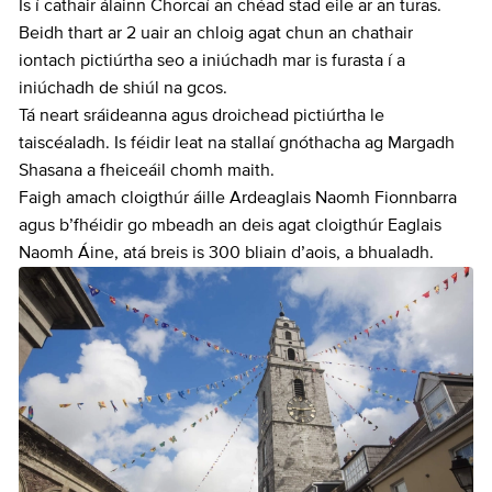
Is í cathair álainn Chorcaí an chéad stad eile ar an turas.
Beidh thart ar 2 uair an chloig agat chun an chathair
iontach pictiúrtha seo a iniúchadh mar is furasta í a
iniúchadh de shiúl na gcos.
Tá neart sráideanna agus droichead pictiúrtha le
taiscéaladh. Is féidir leat na stallaí gnóthacha ag Margadh
Shasana a fheiceáil chomh maith.
Faigh amach cloigthúr áille Ardeaglais Naomh Fionnbarra
agus b’fhéidir go mbeadh an deis agat cloigthúr Eaglais
Naomh Áine, atá breis is 300 bliain d’aois, a bhualadh.