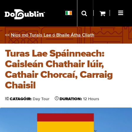
<<
Níos mó Turais Lae ó Bhaile Átha Cliath
Turas Lae Spáinneach:
Caisleán Chathair Iúir,
Cathair Chorcaí, Carraig
Chaisil
CATAGÓIR:
Day Tour
DURATION:
12 Hours