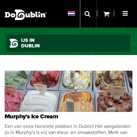
IJS IN
DUBLIN
Murphy's Ice Cream
Een van onze favoriete plekken in Dublin! Het aangeboden
ijs in Murphy's is vrij van kleur- en smaakstoffen. Melk van