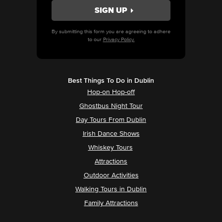
By submitting this form you are agreeing to adhere
to our
Privacy Policy.
Best Things To Do in Dublin
Hop-on Hop-off
Ghostbus Night Tour
Day Tours From Dublin
Irish Dance Shows
Whiskey Tours
Attractions
Outdoor Activities
Walking Tours in Dublin
Family Attractions