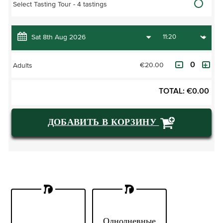
Select Tasting Tour - 4 tastings
€20.00
Adults
TOTAL:
€
0.00
ДОБАВИТЬ В КОРЗИНУ
Dublin's Best
DoDublin Day
Однодневные