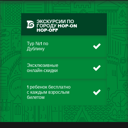
ЭКСКУРСИИ ПО
ГОРОДУ HOP-ON
HOP-OFF
Тур №1 по
Дублину
Эксклюзивные
онлайн-скидки
1 ребенок бесплатно
с каждым взрослым
билетом