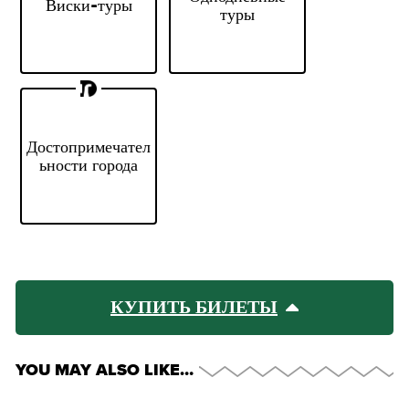
Виски-туры
Whiskey
Tours
туры
Tours
See Dublin's
Достопримечател
Top
ьности города
Attractions
КУПИТЬ БИЛЕТЫ
YOU MAY ALSO LIKE…