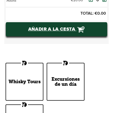
€20.00
Adults
TOTAL:
€
0.00
AÑADIR A LA CESTA
Dublin's Best
DoDublin Day
Excursiones
Whisky Tours
Whiskey
de un día
Tours
Tours