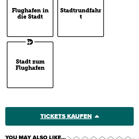
Flughafen in
Stadtrundfahr
Open-top bus
Single Ticket
die Stadt
tour
t
Stadt zum
Single Ticket
Flughafen
TICKETS KAUFEN
YOU MAY ALSO LIKE…