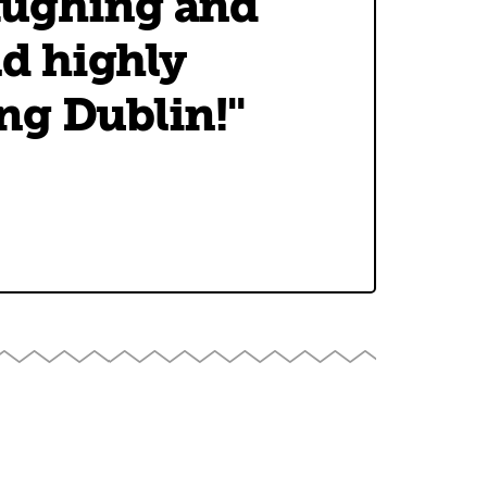
laughing and
ld highly
ng Dublin!"