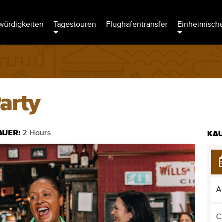
ürdigkeiten
Tagestouren
Flughafentransfer
Einheimische
arty
AUER:
2 Hours
KAU
A
C