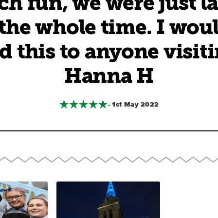
h fun, we were just 
the whole time. I wou
this to anyone visiti
Hanna H
- 1st May 2022