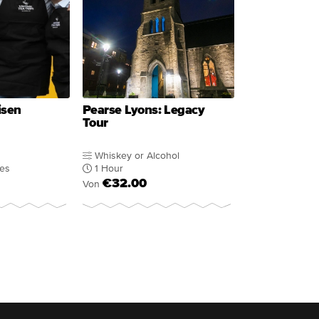
isen
Pearse Lyons: Legacy
Tour
Whiskey or Alcohol
tes
1 Hour
€32.00
Von