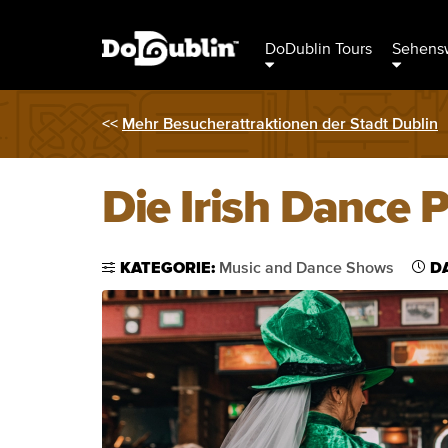
DoDublin Tours
Sehensw
<<
Mehr Besucherattraktionen der Stadt Dublin
Die Irish Dance P
KATEGORIE:
Music and Dance Shows
D