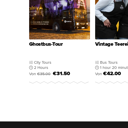
Ghostbus-Tour
Vintage Teere
City Tours
Bus Tours
2 Hours
1 hour 20 minu
€31.50
€42.00
Von
€35.00
Von