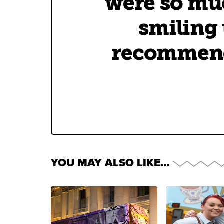
were so muc
smiling 
recommend 
YOU MAY ALSO LIKE…