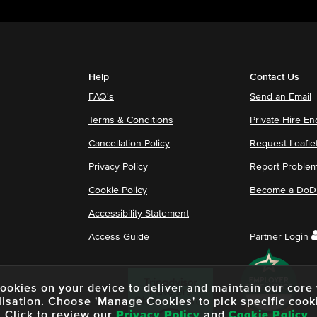
Help
Contact Us
FAQ's
Send an Email
Terms & Conditions
Private Hire En
Cancellation Policy
Request Leafle
Privacy Policy
Report Proble
Cookie Policy
Become a DoDu
Accessibility Statement
Access Guide
Partner Login
f cookies on your device to deliver and maintain our cor
lisation. Choose 'Manage Cookies' to pick specific cook
Click to review our
Privacy Policy
and
Cookie Policy