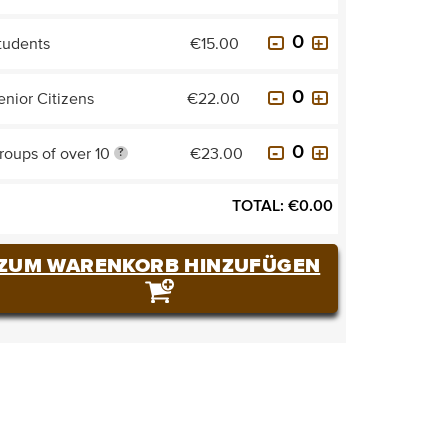
tudents
€15.00
enior Citizens
€22.00
roups of over 10
€23.00
?
TOTAL:
€
0.00
ZUM WARENKORB HINZUFÜGEN
TICKETS KAUFEN