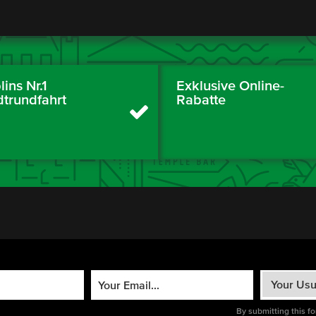
ins Nr.1
Exklusive Online-
dtrundfahrt
Rabatte
By submitting this f