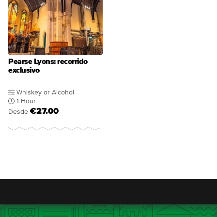
Pearse Lyons: recorrido
exclusivo
Whiskey or Alcohol
1 Hour
€27.00
Desde