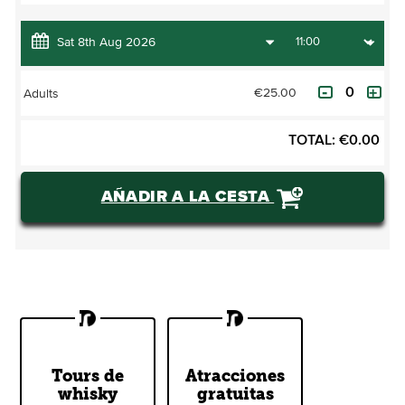
€25.00
Adults
TOTAL:
€
0.00
AÑADIR A LA CESTA
Discover
Dublin's Best
Dublin's Top
Tours de
Atracciones
Free
Whiskey
whisky
gratuitas
Attractions