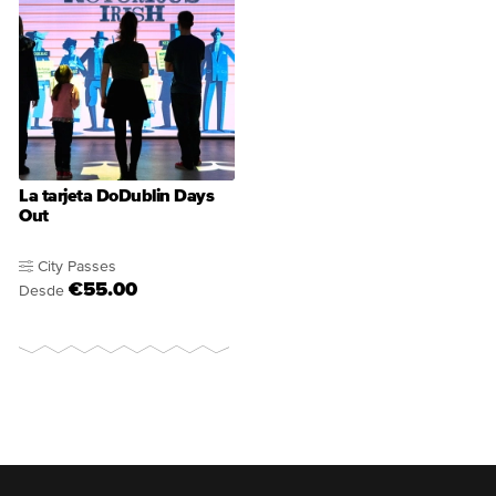
La tarjeta DoDublin Days
Out
City Passes
€55.00
Desde