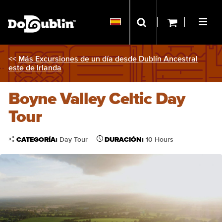
<<
Más Excursiones de un día desde Dublín Ancestral
este de Irlanda
Boyne Valley Celtic Day
Tour
CATEGORÍA:
Day Tour
DURACIÓN:
10 Hours