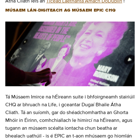
Átha Cliath leis an
Ticéad Laethanta Amach DoDublin
!
MÚSAEM LÁN-DIGITEACH AG MÚSAEM EPIC CHQ
Tá Músaem Imirce na hÉireann suite i bhfoirgneamh stairiúil
CHQ ar bhruach na Life, i gceantar Dugaí Bhaile Átha
Cliath. Tá an suíomh, gar do shéadchomhartha an Ghorta
Mhóir in Éirinn, comhchiallach le himircí na hÉireann, agus
tugann an músaem scéalta iontacha chun beatha ar
bhealach uathúil - is é EPIC an t-aon mhúsaem go hiomlán