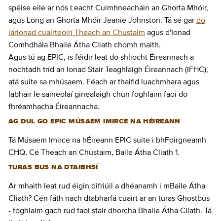
spéise eile ar nós Leacht Cuimhneacháin an Ghorta Mhóir,
agus Long an Ghorta Mhóir Jeanie Johnston. Tá sé gar
do
lárionad cuairteoirí Theach an Chustaim
agus d'Ionad
Comhdhála Bhaile Átha Cliath chomh maith.
Agus tú ag EPIC, is féidir leat do shliocht Éireannach a
nochtadh tríd an Ionad Stair Teaghlaigh Éireannach (IFHC),
atá suite sa mhúsaem. Féach ar thaifid luachmhara agus
labhair le saineolaí ginealaigh chun foghlaim faoi do
fhréamhacha Éireannacha.
AG DUL GO EPIC MÚSAEM IMIRCE NA HÉIREANN
Tá Músaem Imirce na hÉireann EPIC suite i bhFoirgneamh
CHQ, Cé Theach an Chustaim, Baile Átha Cliath 1.
TURAS BUS NA DTAIBHSÍ
Ar mhaith leat rud éigin difriúil a dhéanamh i mBaile Átha
Cliath? Cén fáth nach dtabharfá cuairt ar an turas Ghostbus
- foghlaim gach rud faoi stair dhorcha Bhaile Átha Cliath. Tá