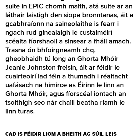
suite in EPIC chomh maith, atá suite ar an
láthair laistigh den siopa bronntanas, áit a
gcabhraíonn na saineolaithe is fearr i
ngach rud ginealaigh le custaiméirí
scéalta fíorshaoil a sinsear a fháil amach.
Trasna ón bhfoirgneamh chq,
gheobhaidh tú long an Ghorta Mhóir
Jeanie Johnston freisin, áit ar féidir le
cuairteoirí iad féin a thumadh i réaltacht
uafásach na himirce as Éirinn le linn an
Ghorta Mhóir, agus fíorscéal iontach an
tsoithigh seo nár chaill beatha riamh le
linn turas.
CAD IS FÉIDIR LIOM A BHEITH AG SÚIL LEIS