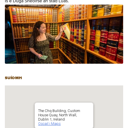
Is é Duga Sheoirse an stad Luas.
SUÍOMH
The Chq Building, Custom
House Quay, North Wall,
Dublin 1, Ireland
Oscail i Maps