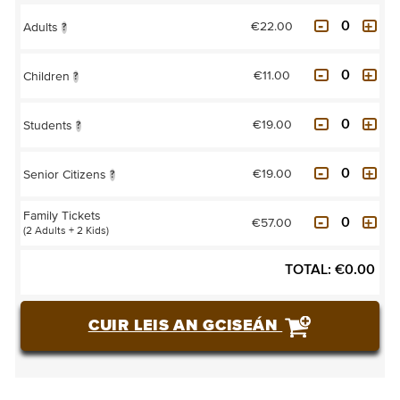
€22.00
Adults
?
€11.00
Children
?
€19.00
Students
?
€19.00
Senior Citizens
?
Family Tickets
€57.00
(2 Adults + 2 Kids)
TOTAL:
€
0.00
CUIR LEIS AN GCISEÁN