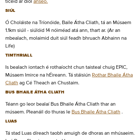
ticéid ar díol
anseo.
SIÚL
Ó Choláiste na Tríonóide, Baile Átha Cliath, tá an Músaem
1.1km siúil - siúlóid 14 nóiméad atá ann, thart ar. (Ar an
mbealach, molaimid duit siúl feadh bhruach Abhainn na
Life)
TIMTHRIALL
Is bealach iontach é rothaíocht chun taisteal chuig EPIC,
Músaem Imirce na hÉireann. Tá stáisiún
Rothar Bhaile Átha
Cliath
ag Cé Theach an Chustaim.
BUS BHAILE ÁTHA CLIATH
Téann go leor bealaí Bus Bhaile Átha Cliath thar an
músaem. Pleanáil do thuras le
Bus Bhaile Átha Cliath
.
LUAS
Tá stad Luas díreach taobh amuigh de dhoras an mhúsaeim.