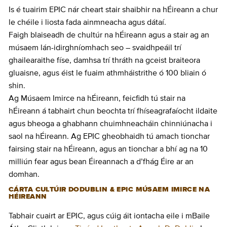
Is é tuairim EPIC nár cheart stair shaibhir na hÉireann a chur
le chéile i liosta fada ainmneacha agus dátaí.
Faigh blaiseadh de chultúr na hÉireann agus a stair ag an
músaem lán-idirghníomhach seo – svaidhpeáil trí
ghailearaithe físe, damhsa trí thráth na gceist braiteora
gluaisne, agus éist le fuaim athmháistrithe ó 100 bliain ó
shin.
Ag Músaem Imirce na hÉireann, feicfidh tú stair na
hÉireann á tabhairt chun beochta trí fhíseagrafaíocht ildaite
agus bheoga a ghabhann chuimhneacháin chinniúnacha i
saol na hÉireann. Ag EPIC gheobhaidh tú amach tionchar
fairsing stair na hÉireann, agus an tionchar a bhí ag na 10
milliún fear agus bean Éireannach a d’fhág Éire ar an
domhan.
CÁRTA CULTÚIR DODUBLIN & EPIC MÚSAEM IMIRCE NA
HÉIREANN
Tabhair cuairt ar EPIC, agus cúig áit iontacha eile i mBaile