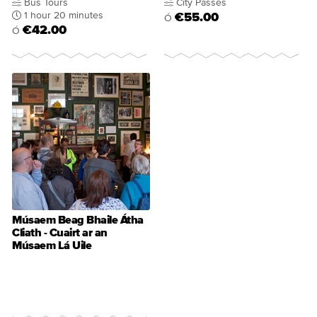
Bus Tours
City Passes
1 hour 20 minutes
€55.00
Ó
€42.00
Ó
Músaem Beag Bhaile Átha
Cliath - Cuairt ar an
Músaem Lá Uile