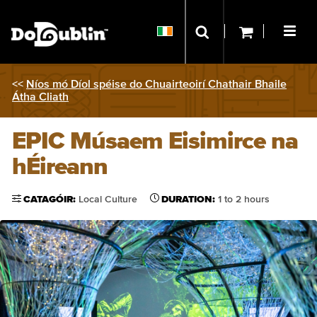
<<
Níos mó Díol spéise do Chuairteoirí Chathair Bhaile
Átha Cliath
EPIC Músaem Eisimirce na
hÉireann
CATAGÓIR:
Local Culture
DURATION:
1 to 2 hours