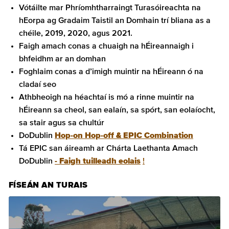
Vótáilte mar Phríomhtharraingt Turasóireachta na
hEorpa ag Gradaim Taistil an Domhain trí bliana as a
chéile, 2019, 2020, agus 2021.
Faigh amach conas a chuaigh na hÉireannaigh i
bhfeidhm ar an domhan
Foghlaim conas a d’imigh muintir na hÉireann ó na
cladaí seo
Athbheoigh na héachtaí is mó a rinne muintir na
hÉireann sa cheol, san ealaín, sa spórt, san eolaíocht,
sa stair agus sa chultúr
DoDublin
Hop-on Hop-off & EPIC Combination
Tá EPIC san áireamh ar Chárta Laethanta Amach
DoDublin
- Faigh tuilleadh eolais
!
FÍSEÁN AN TURAIS