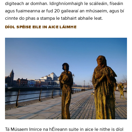
digiteach ar domhan. Idirghníomhaigh le scáileáin, físeáin
agus fuaimeanna ar fud 20 gailearaí an mhúsaeim, agus bí
cinnte do phas a stampa le tabhairt abhaile leat.
DÍOL SPÉISE EILE IN AICE LÁIMHE
Tá Músaem Imirce na hÉireann suite in aice le nithe is díol