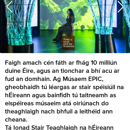
Faigh amach cén fáth ar fhág 10 milliún
duine Éire, agus an tionchar a bhí acu ar
fud an domhain. Ag Músaem EPIC,
gheobhaidh tú léargas ar stair spéisiúil na
hÉireann agus bainfidh tú taitneamh as
eispéireas músaeim atá oiriúnach do
theaghlaigh nach bhfuil a leithéid ann
cheana.
Tá Ionad Stair Teaghlaigh na hÉireann