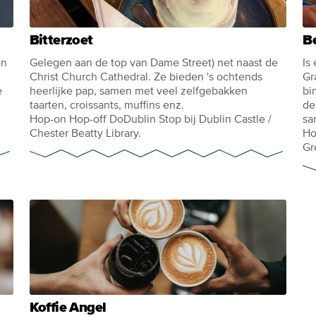
Bitterzoet
B
en
Gelegen aan de top van Dame Street) net naast de
Is
Christ Church Cathedral. Ze bieden 's ochtends
Gr
e
heerlijke pap, samen met veel zelfgebakken
bi
taarten, croissants, muffins enz.
de
Hop-on Hop-off DoDublin Stop bij Dublin Castle /
sa
Chester Beatty Library.
Ho
Gr
Koffie Angel