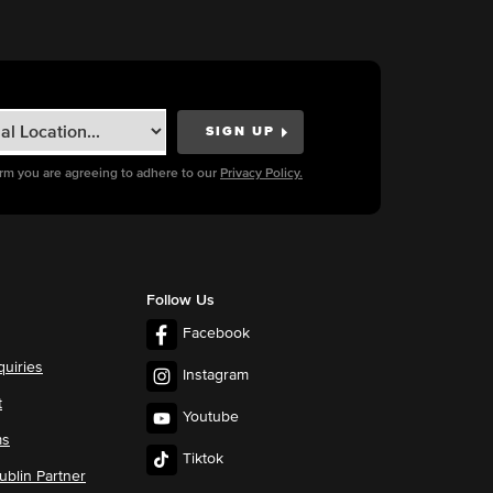
orm you are agreeing to adhere to our
Privacy Policy.
Follow Us
Facebook
quiries
Instagram
t
Youtube
ms
Tiktok
blin Partner