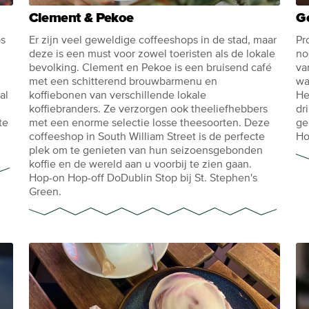
Clement & Pekoe
G
ps
Er zijn veel geweldige coffeeshops in de stad, maar
Pr
deze is een must voor zowel toeristen als de lokale
no
bevolking. Clement en Pekoe is een bruisend café
va
met een schitterend brouwbarmenu en
wa
al
koffiebonen van verschillende lokale
He
koffiebranders. Ze verzorgen ook theeliefhebbers
dr
te
met een enorme selectie losse theesoorten. Deze
ge
coffeeshop in South William Street is de perfecte
Ho
plek om te genieten van hun seizoensgebonden
koffie en de wereld aan u voorbij te zien gaan.
Hop-on Hop-off DoDublin Stop bij St. Stephen's
Green.