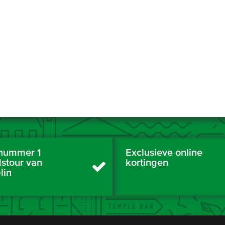
nummer 1
Exclusieve online
dstour van
kortingen
lin