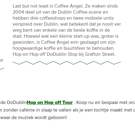
Last but not least is Coffee Angel. Ze maken sinds
2004 deel uit van de Dublin Coffee-scene en
hebben drie coffeeshops en twee mobiele units
verspreid over Dublin, wat betekent dat je nooit ver
weg bent van enkele van de beste koffie in de
stad. Hoewel wat een kleine start-up was, groter is
geworden, is Coffee Angel erin geslaagd om zijn
hoogwaardige koffie en buurtsfeer te behouden.
Hop-on Hop-off DoDublin Stop bij Grafton Street.
et
s de DoDublin
Hop on Hop off Tour
. Koop nu en bespaar met onz
m zonder cafeïne in slaap te vallen als je een tochtje maakt me
 waar de muziek wordt geboren!