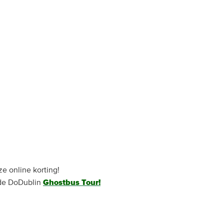
e online korting!
t de DoDublin
Ghostbus Tour!