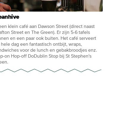
eanhive
 een klein café aan Dawson Street (direct naast
afton Street en The Green). Er zijn 5-6 tafels
nnen en een paar ook buiten. Het café serveert
 hele dag een fantastisch ontbijt, wraps,
ndwiches voor de lunch en gebakbroodjes enz.
p-on Hop-off DoDublin Stop bij St Stephen's
een.