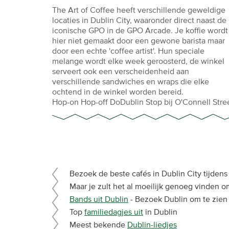
The Art of Coffee heeft verschillende geweldige
locaties in Dublin City, waaronder direct naast de
iconische GPO in de GPO Arcade. Je koffie wordt
hier niet gemaakt door een gewone barista maar
door een echte 'coffee artist'. Hun speciale
melange wordt elke week geroosterd, de winkel
serveert ook een verscheidenheid aan
verschillende sandwiches en wraps die elke
ochtend in de winkel worden bereid.
Hop-on Hop-off DoDublin Stop bij O'Connell Stre
Bezoek de beste cafés in Dublin City tijden
Maar je zult het al moeilijk genoeg vinden o
Bands uit Dublin
- Bezoek Dublin om te zien
Top
familiedagjes uit
in Dublin
Meest bekende
Dublin-liedjes