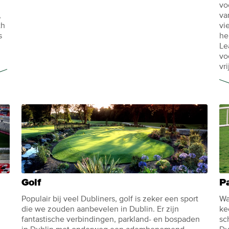
vo
,
va
th
vi
s
he
Le
vo
vr
Golf
P
Populair bij veel Dubliners, golf is zeker een sport
Wa
die we zouden aanbevelen in Dublin. Er zijn
ke
fantastische verbindingen, parkland- en bospaden
sc