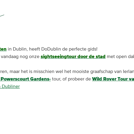
ten
in Dublin, heeft DoDublin de perfecte gids!
lg vandaag nog onze
sightseeingtour door de stad
met open dak 
erren, maar het is misschien wel het mooiste graafschap van I
 Powerscourt Gardens-
tour, of probeer de
Wild Rover Tour va
n Dubliner