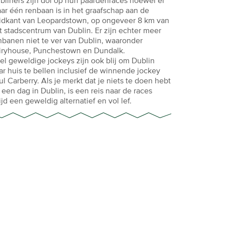
bliners zijn dol op hun paardenraces hoewel er
ar één renbaan is in het graafschap aan de
idkant van Leopardstown, op ongeveer 8 km van
t stadscentrum van Dublin. Er zijn echter meer
nbanen niet te ver van Dublin, waaronder
iryhouse, Punchestown en Dundalk.
el geweldige jockeys zijn ook blij om Dublin
ar huis te bellen inclusief de winnende jockey
ul Carberry. Als je merkt dat je niets te doen hebt
 een dag in Dublin, is een reis naar de races
tijd een geweldig alternatief en vol lef.