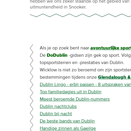
hebben we ons zeker staande op het gebied van
uitmuntendheid in Snooker.
Als je op zoek bent naar
avontuurlijke spor
De
DoDublin
-gidsen zijn gek op sport. Vo
topsportsterren en -prestaties van Dublin.
Wicklow is niet zo beroemd om zijn sportst
bestemmingen tijdens onze
Glendalough &
Dublin Lingo - erbij passen - 8 uitspraken va
Top familiedagjes uit in Dublin
Meest beroemde Dublin-nummers
Dublin nachtclubs
Dublin bij nacht
De beste bands van Dublin
Handige zinnen als Gaeilge