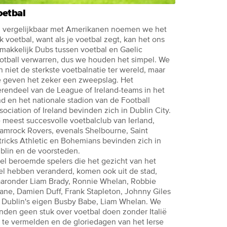
oetbal
, vergelijkbaar met Amerikanen noemen we het
k voetbal, want als je voetbal zegt, kan het ons
makkelijk Dubs tussen voetbal en Gaelic
otball verwarren, dus we houden het simpel. We
jn niet de sterkste voetbalnatie ter wereld, maar
 geven het zeker een zweepslag. Het
rendeel van de League of Ireland-teams in het
nd en het nationale stadion van de Football
sociation of Ireland bevinden zich in Dublin City.
 meest succesvolle voetbalclub van Ierland,
amrock Rovers, evenals Shelbourne, Saint
tricks Athletic en Bohemians bevinden zich in
blin en de voorsteden.
el beroemde spelers die het gezicht van het
el hebben veranderd, komen ook uit de stad,
aronder Liam Brady, Ronnie Whelan, Robbie
ane, Damien Duff, Frank Stapleton, Johnny Giles
 Dublin's eigen Busby Babe, Liam Whelan. We
nden geen stuk over voetbal doen zonder Italië
 te vermelden en de gloriedagen van het Ierse