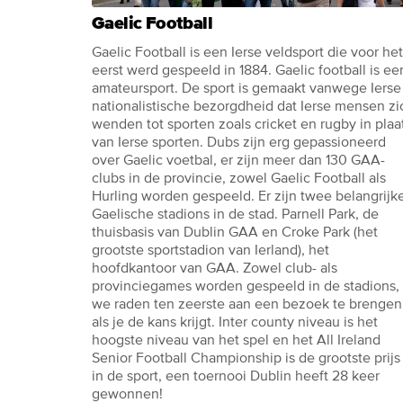
Gaelic Football
Gaelic Football is een Ierse veldsport die voor het
eerst werd gespeeld in 1884. Gaelic football is ee
amateursport. De sport is gemaakt vanwege Ierse
nationalistische bezorgdheid dat Ierse mensen zi
wenden tot sporten zoals cricket en rugby in plaa
van Ierse sporten. Dubs zijn erg gepassioneerd
over Gaelic voetbal, er zijn meer dan 130 GAA-
clubs in de provincie, zowel Gaelic Football als
Hurling worden gespeeld. Er zijn twee belangrijk
Gaelische stadions in de stad. Parnell Park, de
thuisbasis van Dublin GAA en Croke Park (het
grootste sportstadion van Ierland), het
hoofdkantoor van GAA. Zowel club- als
provinciegames worden gespeeld in de stadions,
we raden ten zeerste aan een bezoek te brengen
als je de kans krijgt. Inter county niveau is het
hoogste niveau van het spel en het All Ireland
Senior Football Championship is de grootste prijs
in de sport, een toernooi Dublin heeft 28 keer
gewonnen!