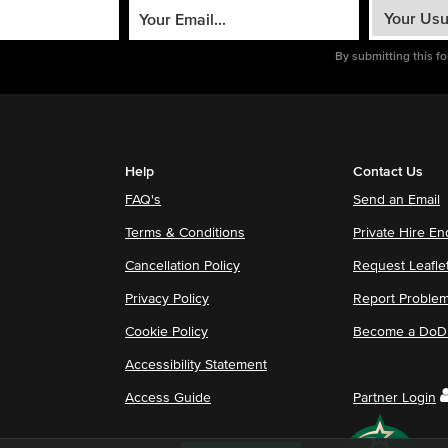
By submitting this f
Help
Contact Us
FAQ's
Send an Email
Terms & Conditions
Private Hire En
Cancellation Policy
Request Leafle
Privacy Policy
Report Proble
Cookie Policy
Become a DoDu
Accessibility Statement
Access Guide
Partner Login