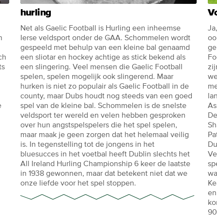
hurling
V
Net als Gaelic Football is Hurling een inheemse
Ja
n
Ierse veldsport onder de GAA. Schommelen wordt
oo
gespeeld met behulp van een kleine bal genaamd
ge
ch
een sliotar en hockey achtige as stick bekend als
Fo
ts
een slingering. Veel mensen die Gaelic Football
zi
spelen, spelen mogelijk ook slingerend. Maar
we
hurken is niet zo populair als Gaelic Football in de
me
county, maar Dubs houdt nog steeds van een goed
la
e
spel van de kleine bal. Schommelen is de snelste
As
veldsport ter wereld en velen hebben gesproken
De
over hun angstspelspelers die het spel spelen,
Sh
maar maak je geen zorgen dat het helemaal veilig
Pa
is. In tegenstelling tot de jongens in het
Du
bluesucces in het voetbal heeft Dublin slechts het
Ve
All Ireland Hurling Championship 6 keer de laatste
sp
in 1938 gewonnen, maar dat betekent niet dat we
wa
onze liefde voor het spel stoppen.
Ke
en
ko
90