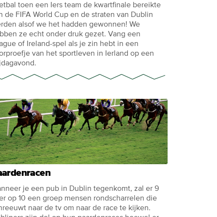
etbal toen een Iers team de kwartfinale bereikte
n de FIFA World Cup en de straten van Dublin
erden alsof we het hadden gewonnen! We
bben ze echt onder druk gezet. Vang een
ague of Ireland-spel als je zin hebt in een
orproefje van het sportleven in Ierland op een
ijdagavond.
aardenracen
nneer je een pub in Dublin tegenkomt, zal er 9
er op 10 een groep mensen rondscharrelen die
hreeuwt naar de tv om naar de race te kijken.