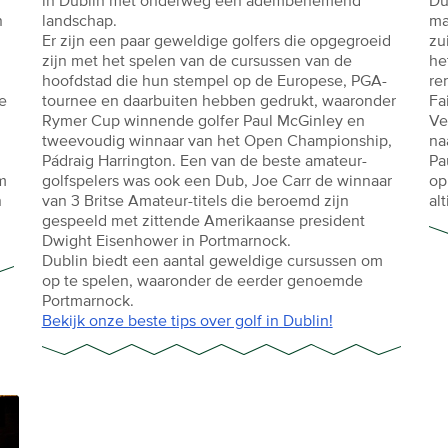
in Dublin met onderweg een adembenemend
Du
n
landschap.
ma
Er zijn een paar geweldige golfers die opgegroeid
zu
zijn met het spelen van de cursussen van de
he
hoofdstad die hun stempel op de Europese, PGA-
re
e
tournee en daarbuiten hebben gedrukt, waaronder
Fa
Rymer Cup winnende golfer Paul McGinley en
Ve
tweevoudig winnaar van het Open Championship,
na
Pádraig Harrington. Een van de beste amateur-
Pa
om
golfspelers was ook een Dub, Joe Carr de winnaar
op
n
van 3 Britse Amateur-titels die beroemd zijn
al
gespeeld met zittende Amerikaanse president
Dwight Eisenhower in Portmarnock.
Dublin biedt een aantal geweldige cursussen om
op te spelen, waaronder de eerder genoemde
Portmarnock.
Bekijk onze beste tips over golf in Dublin!