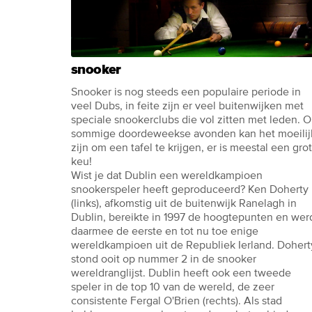
snooker
Snooker is nog steeds een populaire periode in
veel Dubs, in feite zijn er veel buitenwijken met
speciale snookerclubs die vol zitten met leden. 
sommige doordeweekse avonden kan het moeilij
zijn om een ​​tafel te krijgen, er is meestal een gro
keu!
Wist je dat Dublin een wereldkampioen
snookerspeler heeft geproduceerd? Ken Doherty
(links), afkomstig uit de buitenwijk Ranelagh in
Dublin, bereikte in 1997 de hoogtepunten en wer
daarmee de eerste en tot nu toe enige
wereldkampioen uit de Republiek Ierland. Dohert
stond ooit op nummer 2 in de snooker
wereldranglijst. Dublin heeft ook een tweede
speler in de top 10 van de wereld, de zeer
consistente Fergal O'Brien (rechts). Als stad