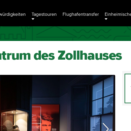
ürdigkeiten
Tagestouren
Flughafentransfer
Einheimische
trum des Zollhauses