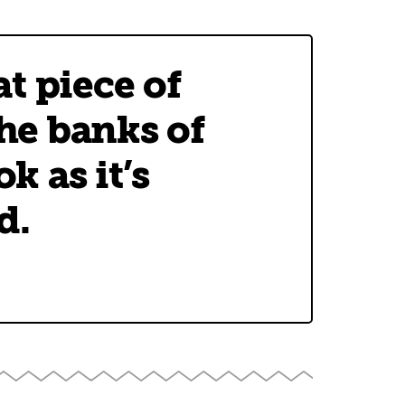
t piece of
he banks of
k as it’s
d.