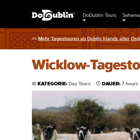
DoDublin Tours
Sehensw
<<
Mehr Tagestouren ab Dublin Irlands alter Ost
Wicklow-Tagesto
KATEGORIE:
Day Tours
DAUER:
7 hours