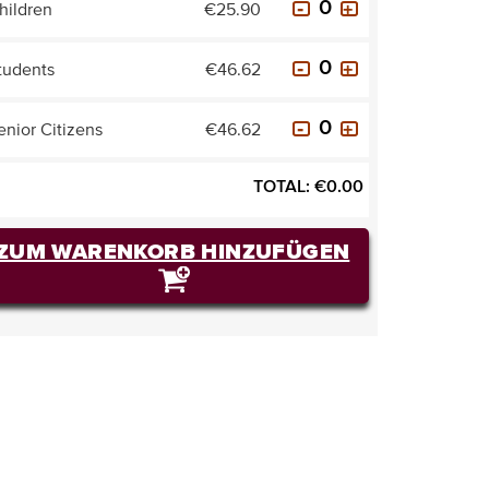
hildren
€25.90
tudents
€46.62
enior Citizens
€46.62
TOTAL:
€
0.00
ZUM WARENKORB HINZUFÜGEN
TICKETS KAUFEN