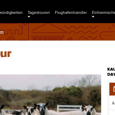
ürdigkeiten
Tagestouren
Flughafentransfer
Einheimische
en
ur
KA
DA
A