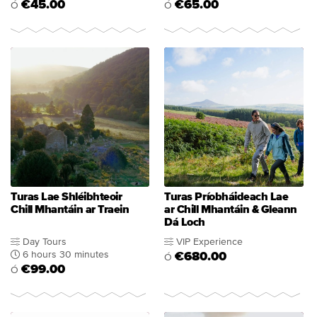
€45.00
€65.00
Ó
Ó
Turas Lae Shléibhteoir
Turas Príobháideach Lae
Chill Mhantáin ar Traein
ar Chill Mhantáin & Gleann
Dá Loch
Day Tours
VIP Experience
6 hours 30 minutes
€680.00
Ó
€99.00
Ó