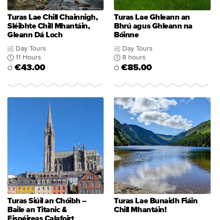
Turas Lae Chill Chainnigh,
Turas Lae Ghleann an
Sléibhte Chill Mhantáin,
Bhrú agus Ghleann na
Gleann Dá Loch
Bóinne
Day Tours
Day Tours
11 Hours
8 hours
€43.00
€85.00
Ó
Ó
Turas Siúil an Chóibh –
Turas Lae Bunaidh Fiáin
Baile an Titanic &
Chill Mhantáin!
Eispéireas Calafoirt