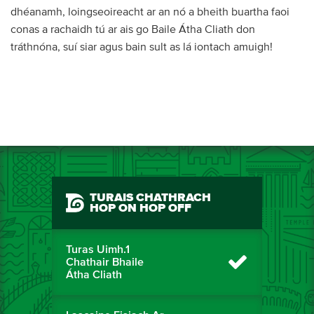
dhéanamh, loingseoireacht ar an nó a bheith buartha faoi
conas a rachaidh tú ar ais go Baile Átha Cliath don
tráthnóna, suí siar agus bain sult as lá iontach amuigh!
TURAIS CHATHRACH
HOP ON HOP OFF
Turas Uimh.1
Chathair Bhaile
Átha Cliath