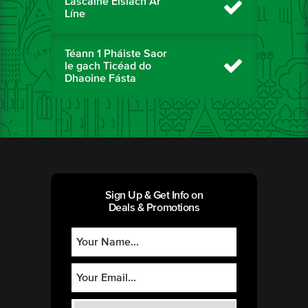
Lascaine Eisiach Ar
Líne
Téann 1 Pháiste Saor
le gach Ticéad do
Dhaoine Fásta
Sign Up & Get Info on
Deals & Promotions