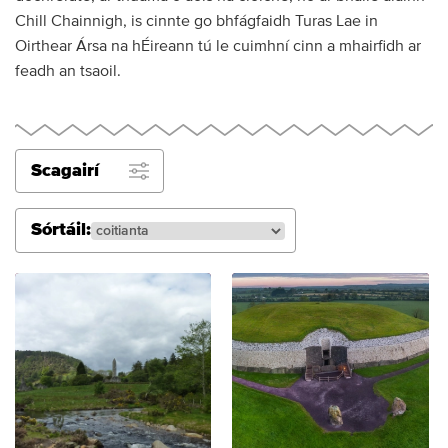
Chill Chainnigh, is cinnte go bhfágfaidh Turas Lae in
Oirthear Ársa na hÉireann tú le cuimhní cinn a mhairfidh ar
feadh an tsaoil.
Scagairí
Sórtáil: