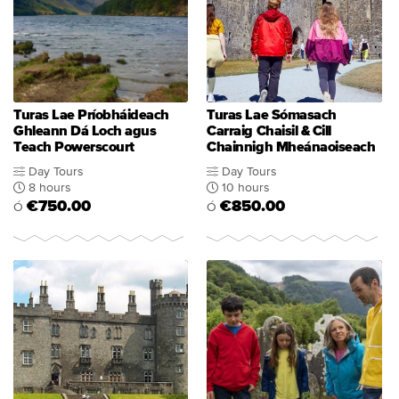
Turas Lae Príobháideach
Turas Lae Sómasach
Ghleann Dá Loch agus
Carraig Chaisil & Cill
Teach Powerscourt
Chainnigh Mheánaoiseach
Day Tours
Day Tours
8 hours
10 hours
€750.00
€850.00
Ó
Ó