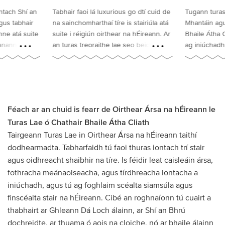
go dtí cuid de
Tugann turas Ghleann Dá Loch, Chill
Tabhair cuai
 stairiúla atá
Mhantáin agus Chill Chainnigh ó
meánaoiseac
a hÉireann. Ar
Bhaile Átha Cliath turas lae treoraithe
úsáidtear i
eo beidh
ag iniúchadh tírdhreacha iontacha
agus faigh 
éin agat agus
agus láithreacha stairiúla in Éirinn. Is
Éirinn atá sá
haisleán
féidir le taistealaithe cuairt a thabhairt
Lae iontach 
tir Bheigthí &
ar bhaile meánaoiseach Chill
Tabharfaidh 
r aghaidh
Chainnigh, taitneamh a bhaint as
Loch Craobh
sce VIP i
radharcanna sárscéimhe ar Shléibhte
duine ar spé
Féach ar an chuid is fearr de Oirthear Ársa na hÉireann le
e.
Chill Mhantáin, agus iniúchadh a
hÉireann!
Turas Lae ó Chathair Bhaile Átha Cliath
dhéanamh ar fhothracha ársa na
mainistreach i nGleann Dá Loch, ar fad
Tairgeann Turas Lae in Oirthear Ársa na hÉireann taithí
in aon lá amháin.
dodhearmadta. Tabharfaidh tú faoi thuras iontach trí stair
agus oidhreacht shaibhir na tíre. Is féidir leat caisleáin ársa,
fothracha meánaoiseacha, agus tírdhreacha iontacha a
iniúchadh, agus tú ag foghlaim scéalta siamsúla agus
finscéalta stair na hÉireann. Cibé an roghnaíonn tú cuairt a
thabhairt ar Ghleann Dá Loch álainn, ar Shí an Bhrú
dochreidte, ar thuama ó aois na cloiche, nó ar bhaile álainn