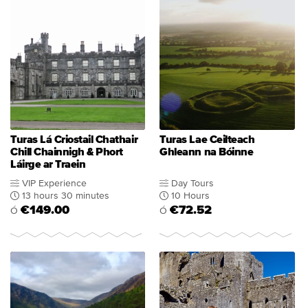
Turas Lá Criostail Chathair
Turas Lae Ceilteach
Chill Chainnigh & Phort
Ghleann na Bóinne
Láirge ar Traein
VIP Experience
Day Tours
13 hours 30 minutes
10 Hours
€149.00
€72.52
Ó
Ó