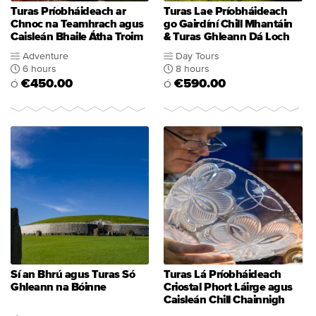
Turas Príobháideach ar
Turas Lae Príobháideach
Chnoc na Teamhrach agus
go Gairdíní Chill Mhantáin
Caisleán Bhaile Átha Troim
& Turas Ghleann Dá Loch
Adventure
Day Tours
6 hours
8 hours
€450.00
€590.00
Ó
Ó
Sí an Bhrú agus Turas Só
Turas Lá Príobháideach
Ghleann na Bóinne
Criostal Phort Láirge agus
Caisleán Chill Chainnigh