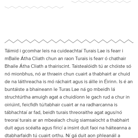
Táimid i gcomhar leis na cuideachtaí Turais Lae is fearr i
mBaile Átha Cliath chun an raon Turais is fearr ó chathair
Bhaile Átha Cliath a thairiscint. Taistealóidh tú ar chóiste só
nó mionbhus, nó ar thraein chun cuairt a thabhairt ar chuid
de na láithreacha is mó ráchairt agus is áille in Éirinn. Is é an
buntáiste a bhaineann le Turas Lae ná go mbeidh lá
struchtúrtha amuigh agat a chuidíonn le gach rud a chur in
oiriúint, feicfidh tú/tabhair cuairt ar na radharcanna is
tábhachtaí ar fad, beidh turais threoraithe agat agus/nó
treoraí turais ar an mbealach chuig siamsaíocht a thabhairt
duit agus scéalta agus fíricí a insint duit faoi na háiteanna a
dtabharfaidh tú cuairt orthu. Ní gá duit aon phleanáil a