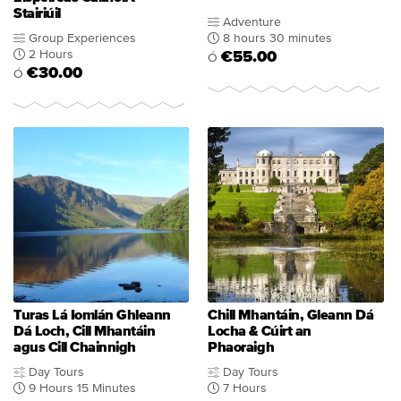
Stairiúil
Adventure
Group Experiences
8 hours 30 minutes
2 Hours
€55.00
Ó
€30.00
Ó
Turas Lá Iomlán Ghleann
Chill Mhantáin, Gleann Dá
Dá Loch, Cill Mhantáin
Locha & Cúirt an
agus Cill Chainnigh
Phaoraigh
Day Tours
Day Tours
9 Hours 15 Minutes
7 Hours