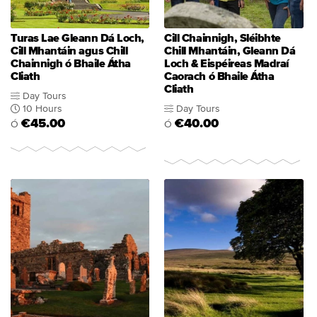
Turas Lae Gleann Dá Loch,
Cill Chainnigh, Sléibhte
Cill Mhantáin agus Chill
Chill Mhantáin, Gleann Dá
Chainnigh ó Bhaile Átha
Loch & Eispéireas Madraí
Cliath
Caorach ó Bhaile Átha
Cliath
Day Tours
10 Hours
Day Tours
€45.00
€40.00
Ó
Ó