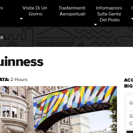
ni
Visite Di Un 
Trasferimenti 
Informazioni 
Giorno
Aeroportuali
Sulla Gente 
Del Posto
no
uinness
ATA:
2 Hours
AC
BIG
G
G
C