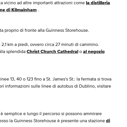
ta vicino ad altre importanti attrazioni come
la distilleria
one di Kilmainham
.
a proprio di fronte alla Guinness Storehouse.
a 2,1 km a piedi, ovvero circa 27 minuti di cammino.
 alla splendida
Christ Church Cathedral
o
al negozio
nee 13, 40 o 123 fino a St. James's St.: la fermata si trova
 informazioni sulle linee di autobus di Dublino, visitare
 è semplice e lungo il percorso si possono ammirare
Presso la Guinness Storehouse è presente una stazione
di