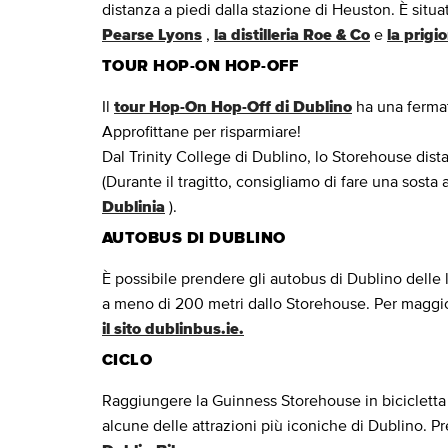
distanza a piedi dalla stazione di Heuston. È situa
Pearse Lyons
,
la distilleria Roe & Co
e
la prigi
TOUR HOP-ON HOP-OFF
Il
tour Hop-On Hop-Off di Dublino
ha una fermat
Approfittane per risparmiare!
Dal Trinity College di Dublino, lo Storehouse dist
(Durante il tragitto, consigliamo di fare una sosta
Dublinia
).
AUTOBUS DI DUBLINO
È possibile prendere gli autobus di Dublino delle li
a meno di 200 metri dallo Storehouse. Per maggiori
il sito dublinbus.ie.
CICLO
Raggiungere la Guinness Storehouse in bicicletta
alcune delle attrazioni più iconiche di Dublino. 