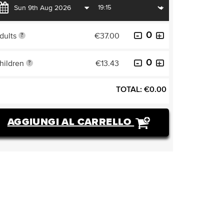
dults
€37.00
?
hildren
€13.43
?
TOTAL:
€
0.00
AGGIUNGI AL CARRELLO
ACQUISTARE BIGLIETTI