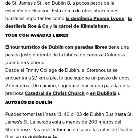
de St. James's St., en Dublín 8, a pocos pasos de la
estación de Heuston. Está cerca de otras atracciones
turísticas importantes como
la destilería Pearse Lyons
,
la
destilería Roe & Co
y
la cárcel de Kilmainham
.
TOUR CON PARADAS LIBRES
El
tour turístico de Dublín con paradas libres
tiene una
parada justo enfrente de la fábrica de cerveza Guinness.
¡Combina y ahorra!
Desde el Trinity College de Dublín, el Storehouse se
encuentra a 2,1 km a pie, lo que supone un paseo de unos
27 minutos. (De camino, sugerimos hacer una parada en la
preciosa
Catedral de Christ Church
o
en Dublinia
).
AUTOBÚS DE DUBLÍN
Puedes tomar las líneas 13, 40 o 123 de Dublin Bus hasta St.
James's St. La parada está a menos de 200 metros del
Storehouse. Para más información sobre las rutas de Dublin
Bus, visita
dublinbus.ie.