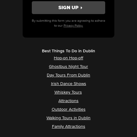
By submitting this form you are agreeing to adhere
to our
Privacy Policy.
Best Things To Do in Dublin
Hop-on Hop-off
Ghostbus Night Tour
Day Tours From Dublin
Irish Dance Shows
Whiskey Tours
Attractions
Outdoor Activities
Walking Tours in Dublin
Family Attractions