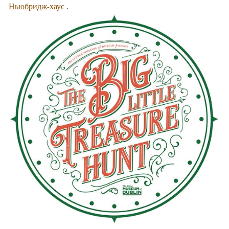
Ньюбридж-хаус
.