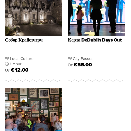
Собор Крайстчерч
Карта DoDublin Days Out
Local Culture
City Passes
1 Hour
€55.00
От
€12.00
От