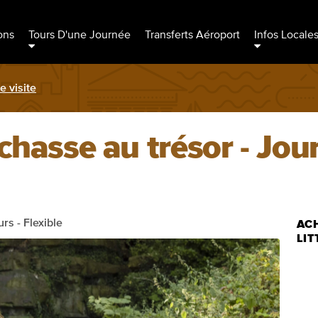
ons
Tours D'une Journée
Transferts Aéroport
Infos Locale
e visite
chasse au trésor - Jou
rs - Flexible
ACH
LIT