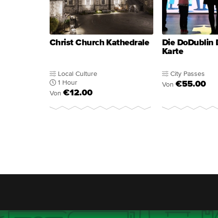
Christ Church Kathedrale
Die DoDublin 
Karte
Local Culture
City Passes
1 Hour
€55.00
Von
€12.00
Von