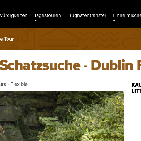
ürdigkeiten
Tagestouren
Flughafentransfer
Einheimische
re Tour
 Schatzsuche - Dublin
rs - Flexible
KAU
LIT