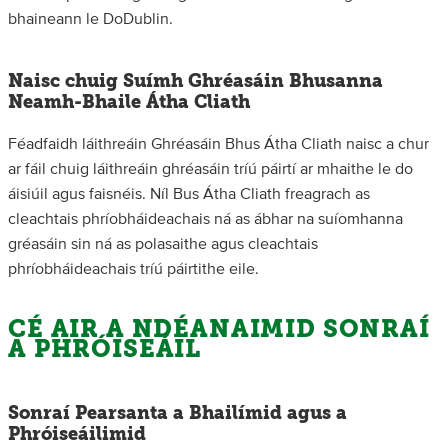
bhaineann le DoDublin.
Naisc chuig Suímh Ghréasáin Bhusanna
Neamh-Bhaile Átha Cliath
Féadfaidh láithreáin Ghréasáin Bhus Átha Cliath naisc a chur
ar fáil chuig láithreáin ghréasáin tríú páirtí ar mhaithe le do
áisiúil agus faisnéis. Níl Bus Átha Cliath freagrach as
cleachtais phríobháideachais ná as ábhar na suíomhanna
gréasáin sin ná as polasaithe agus cleachtais
phríobháideachais tríú páirtithe eile.
CÉ AIR A NDÉANAIMID SONRAÍ
A PHRÓISEÁIL
Sonraí Pearsanta a Bhailímid agus a
Phróiseáilimid