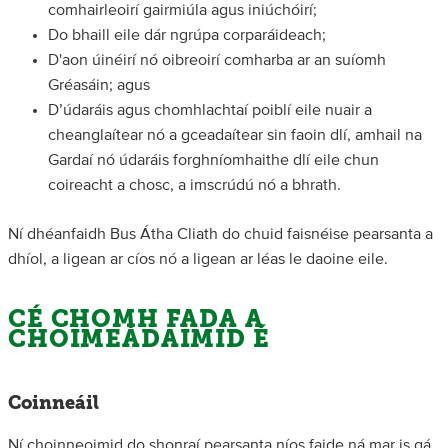
comhairleoirí gairmiúla agus iniúchóirí;
Do bhaill eile dár ngrúpa corparáideach;
D'aon úinéirí nó oibreoirí comharba ar an suíomh
Gréasáin; agus
D’údaráis agus chomhlachtaí poiblí eile nuair a
cheanglaítear nó a gceadaítear sin faoin dlí, amhail na
Gardaí nó údaráis forghníomhaithe dlí eile chun
coireacht a chosc, a imscrúdú nó a bhrath.
Ní dhéanfaidh Bus Átha Cliath do chuid faisnéise pearsanta a
dhíol, a ligean ar cíos nó a ligean ar léas le daoine eile.
CÉ CHOMH FADA A
CHOIMEÁDAIMID É
Coinneáil
Ní choinneoimid do shonraí pearsanta níos faide ná mar is gá.