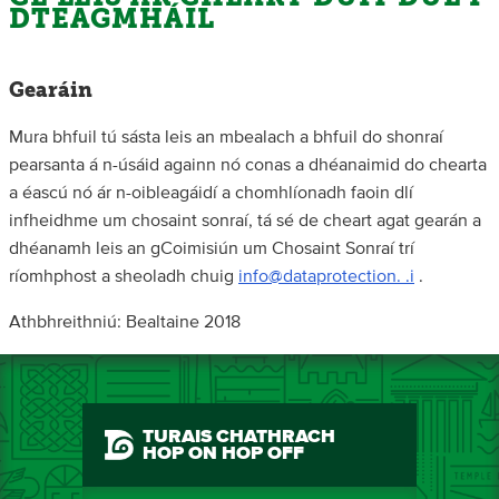
DTEAGMHÁIL
Gearáin
Mura bhfuil tú sásta leis an mbealach a bhfuil do shonraí
pearsanta á n-úsáid againn nó conas a dhéanaimid do chearta
a éascú nó ár n-oibleagáidí a chomhlíonadh faoin dlí
infheidhme um chosaint sonraí, tá sé de cheart agat gearán a
dhéanamh leis an gCoimisiún um Chosaint Sonraí trí
ríomhphost a sheoladh chuig
info@dataprotection. .i
.
Athbhreithniú: Bealtaine 2018
TURAIS CHATHRACH
HOP ON HOP OFF