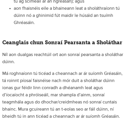
tú ag scimeáil ar an ngréasán); agus
aon fhaisnéis eile a bhaineann leat a sholáthraíonn tú
dúinn nó a ghinimid fút maidir le húsáid an tsuímh
Ghréasáin.
Ceanglais chun Sonraí Pearsanta a Sholáthar
Níl aon dualgas reachtúil ort aon sonraí pearsanta a sholáthar
dúinn.
Má roghnaíonn tú ticéad a cheannach ar ár suíomh Gréasáin,
tá roinnt píosaí faisnéise nach mór duit a sholáthar dúinn
ionas gur féidir linn conradh a dhéanamh leat agus
d’íocaíocht a phróiseáil, mar shampla d’ainm, sonraí
teagmhála agus do dhochar/creidmheas nó sonraí cuntais
bhainc. Mura gcuireann tú an t-eolas seo ar fáil dúinn, ní
bheidh tú in ann ticéad a cheannach ar ár suíomh Gréasáin.