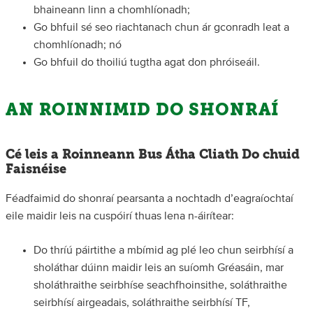
bhaineann linn a chomhlíonadh;
Go bhfuil sé seo riachtanach chun ár gconradh leat a
chomhlíonadh; nó
Go bhfuil do thoiliú tugtha agat don phróiseáil.
AN ROINNIMID DO SHONRAÍ
Cé leis a Roinneann Bus Átha Cliath Do chuid
Faisnéise
Féadfaimid do shonraí pearsanta a nochtadh d’eagraíochtaí
eile maidir leis na cuspóirí thuas lena n-áirítear:
Do thríú páirtithe a mbímid ag plé leo chun seirbhísí a
sholáthar dúinn maidir leis an suíomh Gréasáin, mar
sholáthraithe seirbhíse seachfhoinsithe, soláthraithe
seirbhísí airgeadais, soláthraithe seirbhísí TF,