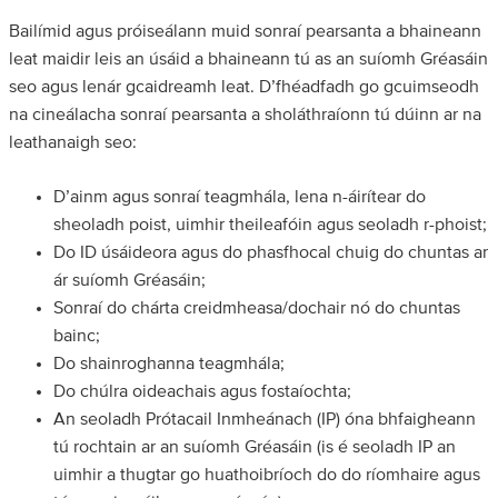
Bailímid agus próiseálann muid sonraí pearsanta a bhaineann
leat maidir leis an úsáid a bhaineann tú as an suíomh Gréasáin
seo agus lenár gcaidreamh leat. D’fhéadfadh go gcuimseodh
na cineálacha sonraí pearsanta a sholáthraíonn tú dúinn ar na
leathanaigh seo:
D’ainm agus sonraí teagmhála, lena n-áirítear do
sheoladh poist, uimhir theileafóin agus seoladh r-phoist;
Do ID úsáideora agus do phasfhocal chuig do chuntas ar
ár suíomh Gréasáin;
Sonraí do chárta creidmheasa/dochair nó do chuntas
bainc;
Do shainroghanna teagmhála;
Do chúlra oideachais agus fostaíochta;
An seoladh Prótacail Inmheánach (IP) óna bhfaigheann
tú rochtain ar an suíomh Gréasáin (is é seoladh IP an
uimhir a thugtar go huathoibríoch do do ríomhaire agus