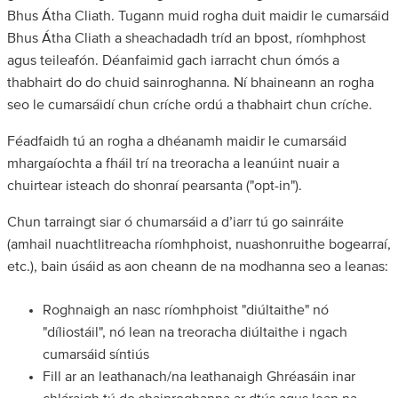
Bhus Átha Cliath. Tugann muid rogha duit maidir le cumarsáid
Bhus Átha Cliath a sheachadadh tríd an bpost, ríomhphost
agus teileafón. Déanfaimid gach iarracht chun ómós a
thabhairt do do chuid sainroghanna. Ní bhaineann an rogha
seo le cumarsáidí chun críche ordú a thabhairt chun críche.
Féadfaidh tú an rogha a dhéanamh maidir le cumarsáid
mhargaíochta a fháil trí na treoracha a leanúint nuair a
chuirtear isteach do shonraí pearsanta ("opt-in").
Chun tarraingt siar ó chumarsáid a d’iarr tú go sainráite
(amhail nuachtlitreacha ríomhphoist, nuashonruithe bogearraí,
etc.), bain úsáid as aon cheann de na modhanna seo a leanas:
Roghnaigh an nasc ríomhphoist "diúltaithe" nó
"díliostáil", nó lean na treoracha diúltaithe i ngach
cumarsáid síntiús
Fill ar an leathanach/na leathanaigh Ghréasáin inar