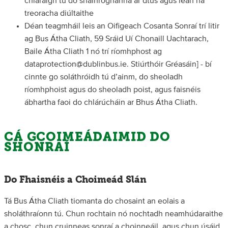
chláraigh tú do shainroghanna ar dtús agus lean na
treoracha diúltaithe
Déan teagmháil leis an Oifigeach Cosanta Sonraí trí litir
ag Bus Átha Cliath, 59 Sráid Uí Chonaill Uachtarach,
Baile Átha Cliath 1 nó trí ríomhphost ag
dataprotection@dublinbus.ie. Stiúrthóir Gréasáin] - bí
cinnte go soláthróidh tú d’ainm, do sheoladh
ríomhphoist agus do sheoladh poist, agus faisnéis
ábhartha faoi do chlárúcháin ar Bhus Átha Cliath.
CÁ GCOIMEÁDAIMID DO
SHONRAÍ
Do Fhaisnéis a Choimeád Slán
Tá Bus Átha Cliath tiomanta do chosaint an eolais a
sholáthraíonn tú. Chun rochtain nó nochtadh neamhúdaraithe
a chosc, chun cruinneas sonraí a choinneáil, agus chun úsáid