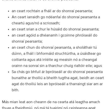
an ceart rochtain a fháil ar do shonraí pearsanta;
An ceart iarraidh go ndéanfaí do shonraí pearsanta a
cheartú agus/nó a scriosadh;
an ceart srian a chur le húsáid do shonraí pearsanta;
an ceart agóid a dhéanamh i gcoinne phróiseáil do
shonraí pearsanta;
an ceart chun do shonraí pearsanta, a sholáthair tú
dúinn, a fháil i bhformáid struchtúrtha, a úsáidtear go
coitianta agus atá inléite ag meaisín nó a cheangal
orainn na sonraí sin a tharchur chuig rialtóir eile; agus
Sa chás go bhfuil ár bpróiseáil ar do shonraí pearsanta
bunaithe ar thoiliú a bheith tugtha agat, beidh an ceart
agat do thoiliú leis an bpróiseáil a tharraingt siar am ar
bith.
Más mian leat aon cheann de na cearta atá leagtha amach
thuas a fheidhmiú, nó má tá tuairimí nó ceisteanna agat