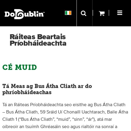
Ráiteas Beartais
Príobháideachta
CÉ MUID
Tá Meas ag Bus Átha Cliath ar do
phríobháideachas
Tá an Ráiteas Príobháideachta seo eisithe ag Bus Átha Cliath
– Bus Átha Cliath, 59 Sráid Uí Chonaill Uachtarach, Baile Átha
Cliath 1 (“Bus Átha Cliath”, “muid”, “sinn”, “ár”), atá mar
oibreoir an tsuímh Ghréasáin seo agus rialtóir na sonraí a