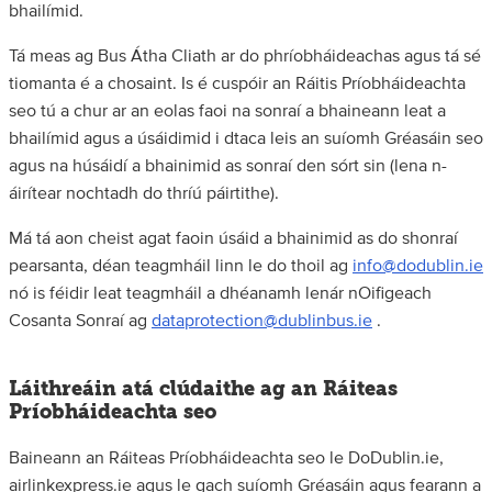
bhailímid.
Tá meas ag Bus Átha Cliath ar do phríobháideachas agus tá sé
tiomanta é a chosaint. Is é cuspóir an Ráitis Príobháideachta
seo tú a chur ar an eolas faoi na sonraí a bhaineann leat a
bhailímid agus a úsáidimid i dtaca leis an suíomh Gréasáin seo
agus na húsáidí a bhainimid as sonraí den sórt sin (lena n-
áirítear nochtadh do thríú páirtithe).
Má tá aon cheist agat faoin úsáid a bhainimid as do shonraí
pearsanta, déan teagmháil linn le do thoil ag
info@dodublin.ie
nó is féidir leat teagmháil a dhéanamh lenár nOifigeach
Cosanta Sonraí ag
dataprotection@dublinbus.ie
.
Láithreáin atá clúdaithe ag an Ráiteas
Príobháideachta seo
Baineann an Ráiteas Príobháideachta seo le DoDublin.ie,
airlinkexpress.ie agus le gach suíomh Gréasáin agus fearann a