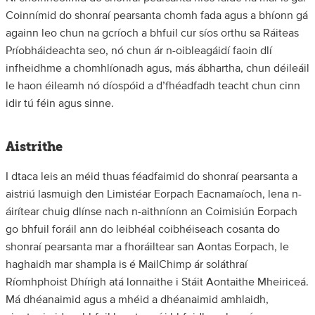
Coinnímid do shonraí pearsanta chomh fada agus a bhíonn gá
againn leo chun na gcríoch a bhfuil cur síos orthu sa Ráiteas
Príobháideachta seo, nó chun ár n-oibleagáidí faoin dlí
infheidhme a chomhlíonadh agus, más ábhartha, chun déileáil
le haon éileamh nó díospóid a d’fhéadfadh teacht chun cinn
idir tú féin agus sinne.
Aistrithe
I dtaca leis an méid thuas féadfaimid do shonraí pearsanta a
aistriú lasmuigh den Limistéar Eorpach Eacnamaíoch, lena n-
áirítear chuig dlínse nach n-aithníonn an Coimisiún Eorpach
go bhfuil foráil ann do leibhéal coibhéiseach cosanta do
shonraí pearsanta mar a fhoráiltear san Aontas Eorpach, le
haghaidh mar shampla is é MailChimp ár soláthraí
Ríomhphoist Dhírigh atá lonnaithe i Stáit Aontaithe Mheiriceá.
Má dhéanaimid agus a mhéid a dhéanaimid amhlaidh,