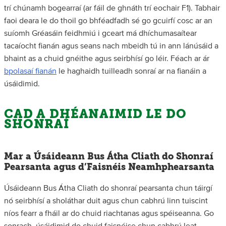
trí chúnamh bogearraí (ar fáil de ghnáth trí eochair F1). Tabhair
faoi deara le do thoil go bhféadfadh sé go gcuirfí cosc ar an
suíomh Gréasáin feidhmiú i gceart má dhíchumasaítear
tacaíocht fianán agus seans nach mbeidh tú in ann lánúsáid a
bhaint as a chuid gnéithe agus seirbhísí go léir. Féach ar ár
bpolasaí fianán
le haghaidh tuilleadh sonraí ar na fianáin a
úsáidimid.
CAD A DHÉANAIMID LE DO
SHONRAÍ
Mar a Úsáideann Bus Átha Cliath do Shonraí
Pearsanta agus d’Faisnéis Neamhphearsanta
Úsáideann Bus Átha Cliath do shonraí pearsanta chun táirgí
nó seirbhísí a sholáthar duit agus chun cabhrú linn tuiscint
níos fearr a fháil ar do chuid riachtanas agus spéiseanna. Go