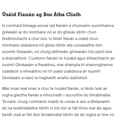
Úsáid Fianán ag Bus Átha Cliath
Is comhaid bheaga sonraí iad fianáin a chuireann suíomhanna
gréasáin ar do ríomhaire nó ar do ghléas idirlín chun
feidhmiúlacht a chur leis. Is féidir fianán a úsáid chun
ríomhaire úsáideora nó gléas idirlín atá cumasaithe don
suíomh Gréasáin, nó chuig láithreáin ghréasáin tríú páirtí eile
a shainaithint. Cuidíonn fianáin le húsáid agus éifeachtacht an
tsuímh Ghréasáin a fheabhsú, mar shampla trí shainroghanna
úsáideoir a mheabhrú nó trí úsáid úsáideora an tsuímh
Ghréasáin a rianú le haghaidh anailís staitistiúil.
Más mian leat srian a chur le húsáid fianán, is féidir leat an
rogha glactha fianán a mhúchadh i socruithe do bhrabhsálaí.
Tá naisc chuig comhairle maidir le conas é seo a dhéanamh
do na brabhsálaithe Idirlín is mó tóir ar fáil thíos mar áis agus
beidh siad ar fáil don bhrabhsálaí Idirlín de do rogha ar líne nó