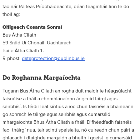
faoinár Ráiteas Príobháideachta, déan teagmháil linn le do
thoil ag:
Oifigeach Cosanta Sonraí
Bus Átha Cliath
59 Sráid Uí Chonaill Uachtarach
Baile Átha Cliath 1 .
R-phost:
dataprotection@dublinbus.ie
Do Roghanna Margaíochta
Tugann Bus Átha Cliath an rogha duit maidir le héagsúlacht
faisnéise a fháil a chomhlánaíonn ár gcuid táirgí agus
seirbhísí. Is féidir leat síntiús a íoc chun faisnéis a bhaineann
go sonrach le táirge agus seirbhís agus cumarsáid
mhargaíochta Bhus Átha Cliath a fháil. D’fhéadfadh faisnéis
faoi tháirgí nua, tairiscintí speisialta, nó cuireadh chun páirt a
ghlacadh i dtaighde margaidh a bheith i gceist le cumarsáid