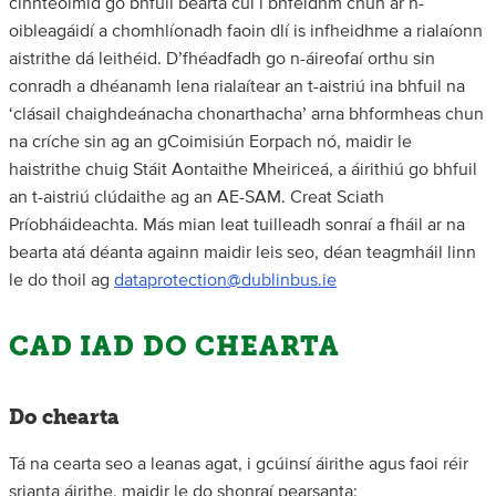
cinnteoimid go bhfuil bearta cuí i bhfeidhm chun ár n-
oibleagáidí a chomhlíonadh faoin dlí is infheidhme a rialaíonn
aistrithe dá leithéid. D’fhéadfadh go n-áireofaí orthu sin
conradh a dhéanamh lena rialaítear an t-aistriú ina bhfuil na
‘clásail chaighdeánacha chonarthacha’ arna bhformheas chun
na críche sin ag an gCoimisiún Eorpach nó, maidir le
haistrithe chuig Stáit Aontaithe Mheiriceá, a áirithiú go bhfuil
an t-aistriú clúdaithe ag an AE-SAM. Creat Sciath
Príobháideachta. Más mian leat tuilleadh sonraí a fháil ar na
bearta atá déanta againn maidir leis seo, déan teagmháil linn
le do thoil ag
dataprotection@dublinbus.ie
CAD IAD DO CHEARTA
Do chearta
Tá na cearta seo a leanas agat, i gcúinsí áirithe agus faoi réir
srianta áirithe, maidir le do shonraí pearsanta: