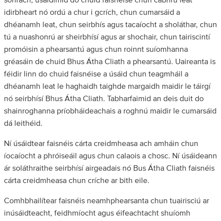
sonrach, úsáidimid do chuid faisnéise chun cabhrú leat
idirbheart nó ordú a chur i gcrích, chun cumarsáid a
dhéanamh leat, chun seirbhís agus tacaíocht a sholáthar, chun
tú a nuashonrú ar sheirbhísí agus ar shochair, chun tairiscintí
promóisin a phearsantú agus chun roinnt suíomhanna
gréasáin de chuid Bhus Átha Cliath a phearsantú. Uaireanta is
féidir linn do chuid faisnéise a úsáid chun teagmháil a
dhéanamh leat le haghaidh taighde margaidh maidir le táirgí
nó seirbhísí Bhus Átha Cliath. Tabharfaimid an deis duit do
shainroghanna príobháideachais a roghnú maidir le cumarsáid
dá leithéid.
Ní úsáidtear faisnéis cárta creidmheasa ach amháin chun
íocaíocht a phróiseáil agus chun calaois a chosc. Ní úsáideann
ár soláthraithe seirbhísí airgeadais nó Bus Átha Cliath faisnéis
cárta creidmheasa chun críche ar bith eile.
Comhbhailítear faisnéis neamhphearsanta chun tuairisciú ar
inúsáidteacht, feidhmíocht agus éifeachtacht shuíomh