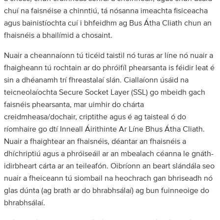
chuí na faisnéise a chinntiú, tá nósanna imeachta fisiceacha
agus bainistíochta cuí i bhfeidhm ag Bus Átha Cliath chun an
fhaisnéis a bhailímid a chosaint.
Nuair a cheannaíonn tú ticéid taistil nó turas ar líne nó nuair a
fhaigheann tú rochtain ar do phróifíl phearsanta is féidir leat é
sin a dhéanamh trí fhreastalaí slán. Ciallaíonn úsáid na
teicneolaíochta Secure Socket Layer (SSL) go mbeidh gach
faisnéis phearsanta, mar uimhir do chárta
creidmheasa/dochair, criptithe agus é ag taisteal ó do
ríomhaire go dtí Inneall Áirithinte Ar Líne Bhus Átha Cliath.
Nuair a fhaightear an fhaisnéis, déantar an fhaisnéis a
dhíchriptiú agus a phróiseáil ar an mbealach céanna le gnáth-
idirbheart cárta ar an teileafón. Oibríonn an beart slándála seo
nuair a fheiceann tú siombail na heochrach gan bhriseadh nó
glas dúnta (ag brath ar do bhrabhsálaí) ag bun fuinneoige do
bhrabhsálaí.