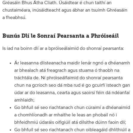
Gréasáin Bhus Átha Cliath. Úsáidtear é chun taithí an
chustaiméara, inúsáidteacht agus ábhar an tsuímh Ghréasáin
a fheabhsú.
Bunús Dlí le Sonraí Pearsanta a Phróiseáil
Is iad na boinn dlí ar a bpróiseálaimid do shonraí pearsanta:
Ár leasanna dlisteanacha maidir lenár ngnó a dhéanamh
ar bhealach atá freagrach agus stuama ó thaobh na
tráchtála de. Ní phróiseálfaimid do shonraí pearsanta
chun na gcríoch seo dá mba rud é go gcuirfí isteach gan
údar ar do leasanna, cearta agus saoirsí féin dá ndéanfaí
amhlaidh;
Go bhfuil sé seo riachtanach chun cúraimí a dhéanaimid
a chomhlíonadh ar mhaithe le leas an phobail nó i
bhfeidhmiú údaráis oifigiúil atá dílsithe dúinn faoin dlí;
Go bhfuil sé seo riachtanach chun oibleagáid dhlíthiúil a