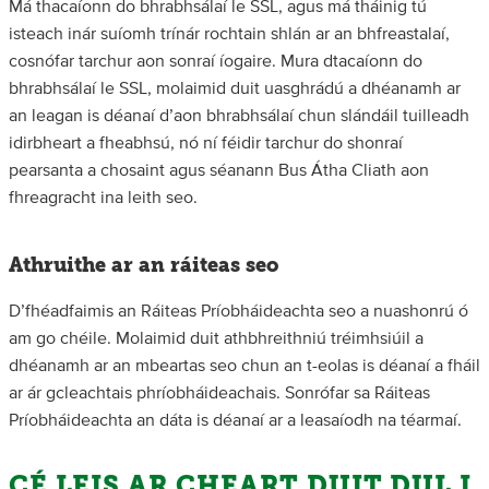
Má thacaíonn do bhrabhsálaí le SSL, agus má tháinig tú
isteach inár suíomh trínár rochtain shlán ar an bhfreastalaí,
cosnófar tarchur aon sonraí íogaire. Mura dtacaíonn do
bhrabhsálaí le SSL, molaimid duit uasghrádú a dhéanamh ar
an leagan is déanaí d’aon bhrabhsálaí chun slándáil tuilleadh
idirbheart a fheabhsú, nó ní féidir tarchur do shonraí
pearsanta a chosaint agus séanann Bus Átha Cliath aon
fhreagracht ina leith seo.
Athruithe ar an ráiteas seo
D’fhéadfaimis an Ráiteas Príobháideachta seo a nuashonrú ó
am go chéile. Molaimid duit athbhreithniú tréimhsiúil a
dhéanamh ar an mbeartas seo chun an t-eolas is déanaí a fháil
ar ár gcleachtais phríobháideachais. Sonrófar sa Ráiteas
Príobháideachta an dáta is déanaí ar a leasaíodh na téarmaí.
CÉ LEIS AR CHEART DUIT DUL I