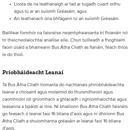
Liosta de na leathanaigh ar fad ar tugadh cuairt orthu
agus tú ar an suíomh Gréasáin; agus
An leathanach óna bhfágann tú an suíomh Gréasáin.
Bailítear formhór na faisnéise neamhphearsanta trí fhianáin nó
trí theicneolaíochtaí anailíse eile. Chun tuilleadh a fhoghlaim
faoin úsáid a bhaineann Bus Átha Cliath as fianáin, féach thíos
le do thoil.
Príobháideacht Leanaí
Tá Bus Átha Cliath tiomanta do riachtanais phríobháideachta
leanaí a chosaint agus molaimid do thuismitheoirí agus
caomhnóirí ról gníomhach a ghlacadh i ngníomhaíochtaí agus
leasanna a bpáistí ar líne. Ní bhailíonn Bus Átha Cliath faisnéis
go feasach ó leanaí faoi 16 bliana d’aois agus ní dhíríonn Bus
Átha Cliath a shuíomhanna gréasáin ar leanaí faoi 16 bliana
d’aois.