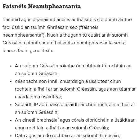
Faisnéis Neamhphearsanta
Bailímid agus déanaimid anailís ar fhaisnéis staidrimh áirithe
faoi úsáid an tsuímh Ghréasáin seo (“faisnéis
neamhphearsanta”). Nuair a thugann tú cuairt ar ár suíomh
Gréasáin, coinnítear an fhaisnéis neamhphearsanta seo a
leanas faoin gcuairt sin:
An suíomh Gréasáin roimhe óna bhfuair tú rochtain ar
an suíomh Gréasáin;
céannacht aon innill chuardaigh a úsáidtear chun
rochtain a fháil ar an suíomh Gréasáin, agus aon téarmaí
cuardaigh a úsáidtear;
Seoladh IP aon naisc a úsáidtear chun rochtain a fháil ar
an suíomh Gréasáin;
An cineál brabhsálaí agus córais oibriúcháin a úsáidtear
chun rochtain a fháil ar an suíomh Gréasáin;
Dáta agus am do rochtain ar an suíomh Gréasáin;