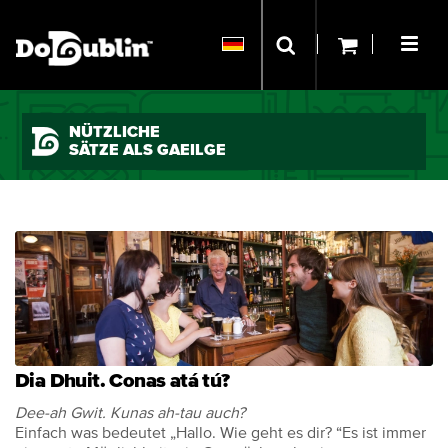
NÜTZLICHE
SÄTZE ALS GAEILGE
Dia Dhuit. Conas atá tú?
Dee-ah Gwit. Kunas ah-tau auch?
Einfach was bedeutet „Hallo. Wie geht es dir? “Es ist immer